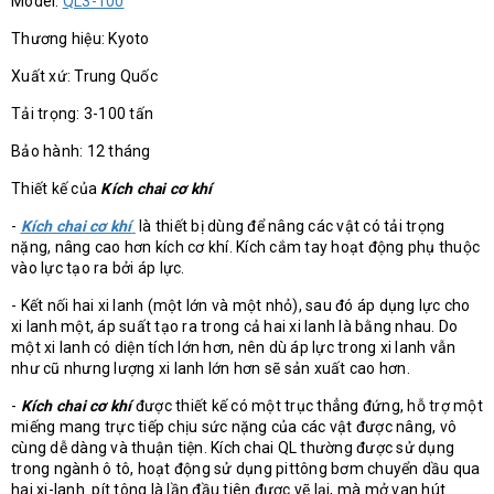
Model:
QL3-100
Thương hiệu: Kyoto
Xuất xứ: Trung Quốc
Tải trọng: 3-100 tấn
Bảo hành: 12 tháng
Thiết kế của
Kích chai cơ khí
-
Kích chai cơ khí
là thiết bị dùng để nâng các vật có tải trọng
nặng, nâng cao hơn kích cơ khí. Kích cắm tay hoạt động phụ thuộc
vào lực tạo ra bởi áp lực.
- Kết nối hai xi lanh (một lớn và một nhỏ), sau đó áp dụng lực cho
xi lanh một, áp suất tạo ra trong cả hai xi lanh là bằng nhau. Do
một xi lanh có diện tích lớn hơn, nên dù áp lực trong xi lanh vẫn
như cũ nhưng lượng xi lanh lớn hơn sẽ sản xuất cao hơn.
-
Kích chai cơ khí
được thiết kế có một trục thẳng đứng, hỗ trợ một
miếng mang trực tiếp chịu sức nặng của các vật được nâng, vô
cùng dễ dàng và thuận tiện. Kích chai QL thường được sử dụng
trong ngành ô tô, hoạt động sử dụng pittông bơm chuyển dầu qua
hai xi-lanh. pít tông là lần đầu tiên được vẽ lại, mà mở van hút