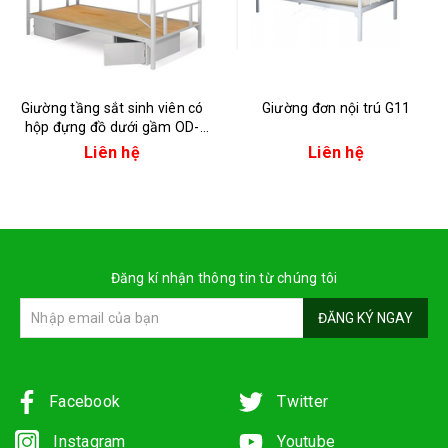
Giường tầng sắt sinh viên có
Giường đơn nội trú G11
hộp đựng đồ dưới gầm OD-
GT04
Liên hệ
Liên hệ
Đăng kí nhận thông tin từ chúng tôi
ĐĂNG KÝ NGAY
Facebook
Twitter
Instagram
Youtube