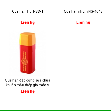
Que hàn Tig T-SD-1
Que hàn nhôm NS-4043
Liên hệ
Liên hệ
Que hàn đắp cứng sửa chữa
khuôn mẫu thép gió mác M
Castolin 6N-HSS chính hãng
Liên hệ
(Hệ hợp kim siêu chịu nhiệt và
mài mòn)