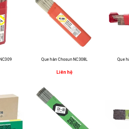
 NC309
Que hàn Chosun NC308L
Que h
Liên hệ