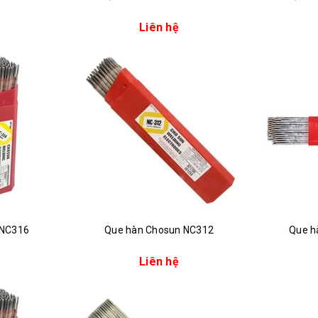
Liên hệ
 NC316
Que hàn Chosun NC312
Que h
Liên hệ