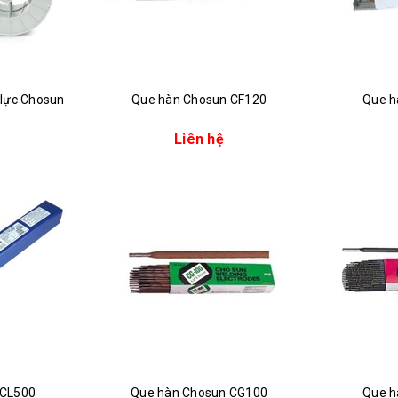
u lực Chosun
Que hàn Chosun CF120
Que h
Liên hệ
 CL500
Que hàn Chosun CG100
Que h