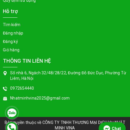
Quy định sử dụng
Hỗ trợ
Tìm kiếm
Đăng nhập
Đăng ký
Giỏ hàng
THÔNG TIN LIÊN HỆ
Số nhà 6, Ngách 32/48/28/22, Đường Đỗ Đức Dục, Phường Từ
Liêm, Hà Nội
0972654440
Nhatminhvina2025@gmail.com
Bản quyền thuộc về
CÔNG TY TNHH THƯƠNG MẠI DỊCH VỤ NHẬT
MINH VINA
Chat