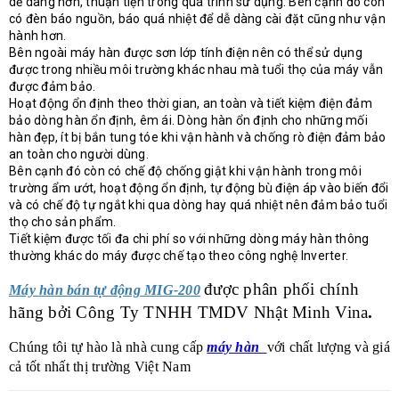
dễ dàng hơn, thuận tiện trong quá trình sử dụng. Bên cạnh đó còn
có đèn báo nguồn, báo quá nhiệt để dễ dàng cài đặt cũng như vận
hành hơn.
Bên ngoài máy hàn được sơn lớp tính điện nên có thể sử dụng
được trong nhiều môi trường khác nhau mà tuổi thọ của máy vẫn
được đảm bảo.
Hoạt động ổn định theo thời gian, an toàn và tiết kiệm điện đảm
bảo dòng hàn ổn định, êm ái. Dòng hàn ổn định cho những mối
hàn đẹp, ít bị bắn tung tóe khi vận hành và chống rò điện đảm bảo
an toàn cho người dùng.
Bên cạnh đó còn có chế độ chống giật khi vận hành trong môi
trường ẩm ướt, hoạt động ổn định, tự động bù điện áp vào biến đổi
và có chế độ tự ngắt khi qua dòng hay quá nhiệt nên đảm bảo tuổi
thọ cho sản phẩm.
Tiết kiệm được tối đa chi phí so với những dòng máy hàn thông
thường khác do máy được chế tạo theo công nghệ Inverter.
được phân phối chính
Máy hàn bán tự động MIG-200
hãng bởi
Công Ty TNHH TMDV Nhật Minh Vina
.
Chúng tôi tự hào là nhà cung cấp
máy hàn
với chất lượng và giá
cả tốt nhất thị trường Việt Nam