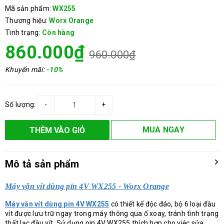
Mã sản phẩm:
WX255
Thương hiệu:
Worx Orange
Tình trạng:
Còn hàng
860.000₫
960.000₫
Khuyến mãi:
-10%
Số lượng:
-
+
MUA NGAY
THÊM VÀO GIỎ
Mô tả sản phẩm
Máy vặn vít dùng pin 4V WX255 - Worx Orange
Máy vặn vít dùng pin 4V WX255
có thiết kế độc đáo, bộ 6 loại đầu
vít được lưu trữ ngay trong máy thông qua ổ xoay, tránh tình trạng
thất lạc đầu vít. Sử dụng pin 4V WX255 thích hợp cho việc sửa