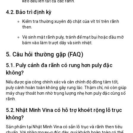
kéo đều lên tất cả các rãnh.
4.2. Bảo trì định kỳ
Kiểm tra thường xuyên độ chặt của vít trí trên rãnh
then.
Vệ sinh mặt rãnh puly, tránh để mạt bụi hoặc dầu mỡ
bám vào làm trượt dây và sinh nhiệt.
5. Câu hỏi thường gặp (FAQ)
5.1. Puly cánh đa rãnh có rung hơn puly đặc
không?
Nếu được gia công chính xác và cân chỉnh độ đồng tâm tốt,
puly cánh hoàn toàn không gây rung lắc. Thậm chí, nó còn giúp
máy chạy thoát hơn nhờ trọng lượng nhẹ hơn puly đặc cùng số
rãnh.
5.2. Nhật Minh Vina có hỗ trợ khoét rộng lỗ trục
không?
Sản phẩm tại Nhật Minh Vina có sẵn lỗ trục và rãnh then tiêu
chuẩn. Với phần moay-ơ đúc dày, quý khách hoàn toàn có thể