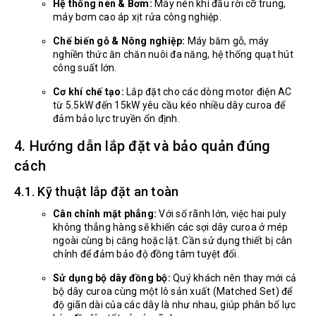
Hệ thống nén & Bơm:
Máy nén khí đầu rời cỡ trung,
máy bơm cao áp xịt rửa công nghiệp.
Chế biến gỗ & Nông nghiệp:
Máy băm gỗ, máy
nghiền thức ăn chăn nuôi đa năng, hệ thống quạt hút
công suất lớn.
Cơ khí chế tạo:
Lắp đặt cho các dòng motor điện AC
từ 5.5kW đến 15kW yêu cầu kéo nhiều dây curoa để
đảm bảo lực truyền ổn định.
4. Hướng dẫn lắp đặt và bảo quản đúng
cách
4.1. Kỹ thuật lắp đặt an toàn
Cân chỉnh mặt phẳng:
Với số rãnh lớn, việc hai puly
không thẳng hàng sẽ khiến các sợi dây curoa ở mép
ngoài cùng bị căng hoặc lật. Cần sử dụng thiết bị cân
chỉnh để đảm bảo độ đồng tâm tuyệt đối.
Sử dụng bộ dây đồng bộ:
Quý khách nên thay mới cả
bộ dây curoa cùng một lô sản xuất (Matched Set) để
độ giãn dài của các dây là như nhau, giúp phân bổ lực