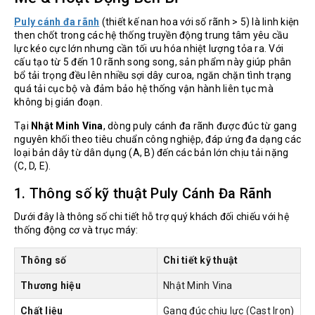
Puly cánh đa rãnh
(thiết kế nan hoa với số rãnh > 5) là linh kiện
then chốt trong các hệ thống truyền động trung tâm yêu cầu
lực kéo cực lớn nhưng cần tối ưu hóa nhiệt lượng tỏa ra. Với
cấu tạo từ 5 đến 10 rãnh song song, sản phẩm này giúp phân
bổ tải trọng đều lên nhiều sợi dây curoa, ngăn chặn tình trạng
quá tải cục bộ và đảm bảo hệ thống vận hành liên tục mà
không bị gián đoạn.
Tại
Nhật Minh Vina
, dòng puly cánh đa rãnh được đúc từ gang
nguyên khối theo tiêu chuẩn công nghiệp, đáp ứng đa dạng các
loại bản dây từ dân dụng (A, B) đến các bản lớn chịu tải nặng
(C, D, E).
1. Thông số kỹ thuật Puly Cánh Đa Rãnh
Dưới đây là thông số chi tiết hỗ trợ quý khách đối chiếu với hệ
thống động cơ và trục máy:
Thông số
Chi tiết kỹ thuật
Thương hiệu
Nhật Minh Vina
Chất liệu
Gang đúc chịu lực (Cast Iron)