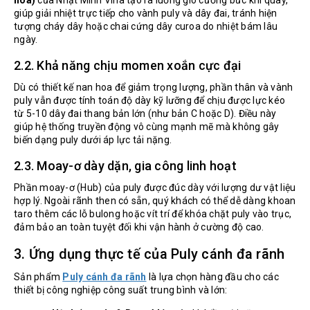
hoa)
của Nhật Minh Vina tạo ra luồng gió cưỡng bức khi quay,
giúp giải nhiệt trực tiếp cho vành puly và dây đai, tránh hiện
tượng cháy dây hoặc chai cứng dây curoa do nhiệt bám lâu
ngày.
2.2. Khả năng chịu momen xoắn cực đại
Dù có thiết kế nan hoa để giảm trọng lượng, phần thân và vành
puly vẫn được tính toán độ dày kỹ lưỡng để chịu được lực kéo
từ 5-10 dây đai thang bản lớn (như bản C hoặc D). Điều này
giúp hệ thống truyền động vô cùng mạnh mẽ mà không gây
biến dạng puly dưới áp lực tải nặng.
2.3. Moay-ơ dày dặn, gia công linh hoạt
Phần moay-ơ (Hub) của puly được đúc dày với lượng dư vật liệu
hợp lý. Ngoài rãnh then có sẵn, quý khách có thể dễ dàng khoan
taro thêm các lỗ bulong hoặc vít trí để khóa chặt puly vào trục,
đảm bảo an toàn tuyệt đối khi vận hành ở cường độ cao.
3. Ứng dụng thực tế của Puly cánh đa rãnh
Sản phẩm
Puly cánh đa rãnh
là lựa chọn hàng đầu cho các
thiết bị công nghiệp công suất trung bình và lớn: