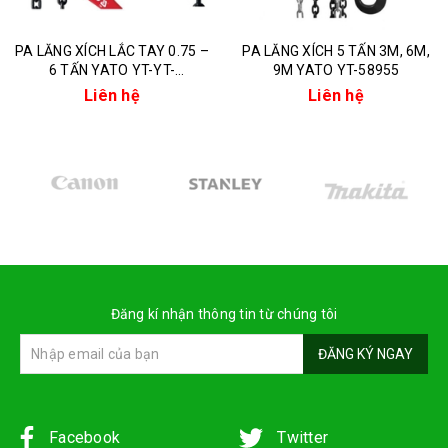
PA LĂNG XÍCH LẮC TAY 0.75 –
PA LĂNG XÍCH 5 TẤN 3M, 6M,
6 TẤN YATO YT-YT-
9M YATO YT-58955
58962/58964/58966/58967
Liên hệ
Liên hệ
Đăng kí nhận thông tin từ chúng tôi
ĐĂNG KÝ NGAY
Facebook
Twitter