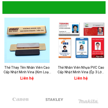
Sản phẩm cùng loại
Thẻ Thay Tên Nhân Viên Cao
Thẻ Nhân Viên Nhựa PVC Cao
Cấp Nhật Minh Vina (Kim Loại,
Cấp Nhật Minh Vina (Ép 3 Lớp,
Nhựa, In Phủ Keo)
4 Lớp)
Liên hệ
Liên hệ