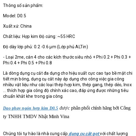
Thông số sản phẩm:
Model: D0.5
Xuất xứ: China
Chất liệu: Hợp kim Độ cứng: ~55 HRC
Độ dày lớp phủ: 0.2 -0.6 µm (Lớp phủ ALTin)
- Loại 2me, cán 4 cho các kích thước siêu nhỏ + Phi 0.2 + Phi 0.3 +
Phi 0.4 + Phi 0.5 + Phi 0.8
Là dòng dụng cụ cắt đa dụng cho hiệu suất cực cao tạo bề mặt chi
tiết mịn bóng, dụng cụ cắt này áp dụng cho công việc gia công
nhiều vật liệu như các loại thép hợp kim, thép gang, thép dẻo, Inox
... thích hợp gia công độ chính xác cao, đáp ứng được những tiêu
chuẩn khắt khe trong gia công.
được
phân phối chính hãng bởi
Công
Dao phay ngón hợp kim D0.5
ty TNHH TMDV Nhật Minh Vina
Chúng tôi tự hào là nhà cung cấp
dụng cụ cắt gọt
với chất lượng