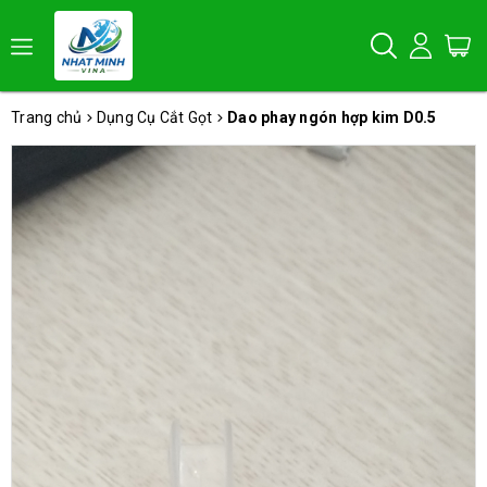
Trang chủ
Dụng Cụ Cắt Gọt
Dao phay ngón hợp kim D0.5