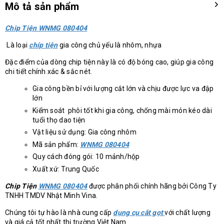
Mô tả sản phẩm
Chip Tiện WNMG 080404
Là loại
chíp tiện
gia công chủ yếu là nhôm, nhựa
Đặc điểm của dòng chip tiện này là có độ bóng cao, giúp gia công
chi tiết chính xác & sắc nét.
Gia công bền bỉ với lượng cắt lớn và chịu được lực va đập
lớn
Kiểm soát phôi tốt khi gia công, chống mài món kéo dài
tuổi thọ dao tiện
Vật liệu sử dụng: Gia công nhôm
Mã sản phẩm:
WNMG 080404
Quy cách đóng gói: 10 mảnh/hộp
Xuất xứ: Trung Quốc
Chip Tiện
WNMG 080404
được phân phối chính hãng bởi Công Ty
TNHH TMDV Nhật Minh Vina.
Chúng tôi tự hào là nhà cung cấp
dụng cụ cắt gọt
với chất lượng
và giá cả tốt nhất thị trường Việt Nam