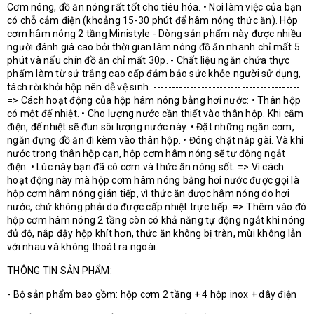
Cơm nóng, đồ ăn nóng rất tốt cho tiêu hóa. • Nơi làm việc của bạn
có chỗ cắm điện (khoảng 15-30 phút để hâm nóng thức ăn). Hộp
cơm hâm nóng 2 tầng Ministyle - Dòng sản phẩm này được nhiều
người đánh giá cao bởi thời gian làm nóng đồ ăn nhanh chỉ mất 5
phút và nấu chín đồ ăn chỉ mất 30p. - Chất liệu ngăn chứa thực
phẩm làm từ sứ trắng cao cấp đảm bảo sức khỏe người sử dụng,
tách rời khỏi hộp nên dễ vệ sinh. ----------------------------------------
=> Cách hoạt động của hộp hâm nóng bằng hơi nước: • Thân hộp
có một đế nhiệt. • Cho lượng nước cần thiết vào thân hộp. Khi cắm
điện, đế nhiệt sẽ đun sôi lượng nước này. • Đặt những ngăn cơm,
ngăn đựng đồ ăn đi kèm vào thân hộp. • Đóng chặt nắp gài. Và khi
nước trong thân hộp cạn, hộp cơm hâm nóng sẽ tự động ngắt
điện. • Lúc này bạn đã có cơm và thức ăn nóng sốt. => Vì cách
hoạt động này mà hộp cơm hâm nóng bằng hơi nước được gọi là
hộp cơm hâm nóng gián tiếp, vì thức ăn được hâm nóng do hơi
nước, chứ không phải do được cấp nhiệt trực tiếp. => Thêm vào đó
hộp cơm hâm nóng 2 tầng còn có khả năng tự động ngắt khi nóng
đủ độ, nắp đậy hộp khít hơn, thức ăn không bị tràn, mùi không lẫn
với nhau và không thoát ra ngoài.
THÔNG TIN SẢN PHẨM:
- Bộ sản phẩm bao gồm: hộp cơm 2 tầng + 4 hộp inox + dây điện