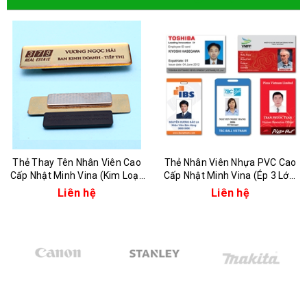
Thẻ Thay Tên Nhân Viên Cao
Thẻ Nhân Viên Nhựa PVC Cao
Cấp Nhật Minh Vina (Kim Loại,
Cấp Nhật Minh Vina (Ép 3 Lớp,
Nhựa, In Phủ Keo)
4 Lớp)
Liên hệ
Liên hệ