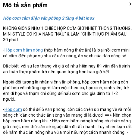
Mô tả sản phẩm
Hộp cơm cắm điện văn phòng 2 tầng 4 bát inox
KHÔNG GIỐNG NHƯ 1 CHIẾC HỘP CƠM GIỮ NHIỆT THÔNG THƯỜNG,
MINI STYLE CÓ KHẢ NĂNG "NẤU" & LÀM "CHÍN THỰC PHẨM SAU
30 phút.
-
Hộp cơm hâm nóng
(hộp hâm nóng thức ăn) là loại nồi cơm mini
có cắm điện phục vụ nhu cầu ăn nóng, ăn sạch của dân công sở.
Đặc biệt, với sự leo thang về giá cả như hiện nay thì vấn đề vệ sinh
an toàn thực phẩm trở nên quan trọng hơn bao giờ hết.
Ngoài đối tượng là nhân viên văn phòng, hộp cơm hâm nóng còn
phù hợp với những người làm việc theo ca, học sinh, sinh viên, trẻ
em đi học và thậm chí dùng để nấu cơm cho gia đình từ 1-2
người..
-
Hộp cơm
có thể để ở văn phòng, còn các chén sứ mang về và mỗi
sáng chỉ cần cho thức ăn sống vào mang đi là được! ==> Nên chọn
hộp cơm hâm nóng khi: • Hộp cơm hâm nóng không có chức năng
giữ nhiệt, nên thức ăn sẽ nguội dần đi rất nhanh. Tuy nhiên bạn rất
dễ hâm thức ăn nóng như vừa mới nấu một cách nhanh chóng. •