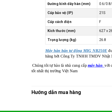
Đường kính dây hàn (mm)
0.6/0.8
Cấp bảo vệ (IP)
21S
Cấp cách điện
F
Kích thước (mm)
627 x 2
Trọng lượng (kg)
26.8
Máy hàn bán tự động MIG NB250E
đư
hãng bởi Công Ty TNHH TMDV Nhật 
Chúng tôi tự hào là nhà cung cấp
máy hàn
với 
tốt nhất thị trường Việt Nam
Hướng dẫn mua hàng