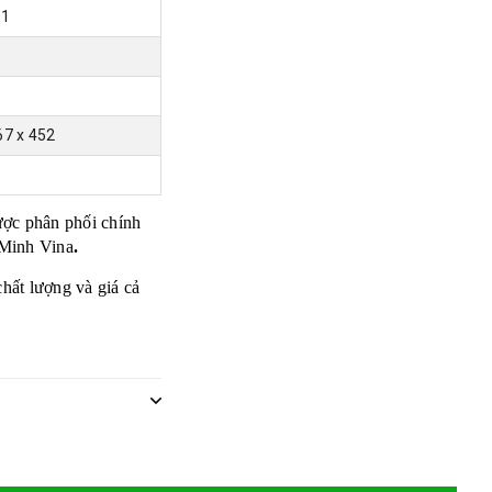
/1
67 x 452
ợc phân phối chính
Minh Vina
.
chất lượng và giá cả