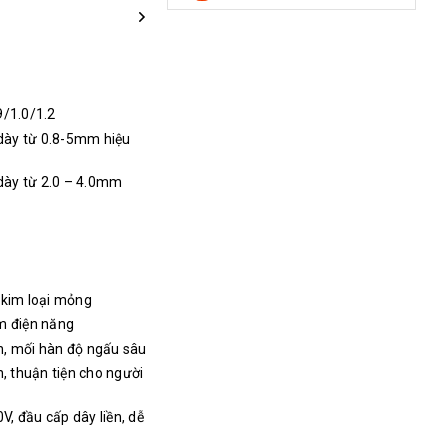
9/1.0/1.2
 dày từ 0.8-5mm hiệu
 dày từ 2.0 – 4.0mm
 kim loại mỏng
ệm điện năng
h, mối hàn độ ngấu sâu
, thuận tiện cho người
V, đầu cấp dây liền, dễ