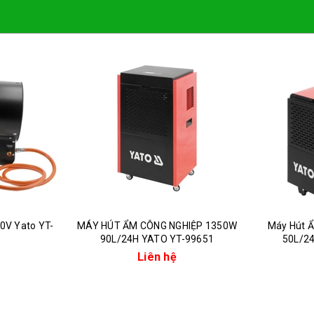
Sản phẩm cùng loại
0V Yato YT-
MÁY HÚT ẨM CÔNG NGHIỆP 1350W
Máy Hút 
90L/24H YATO YT-99651
50L/2
Liên hệ