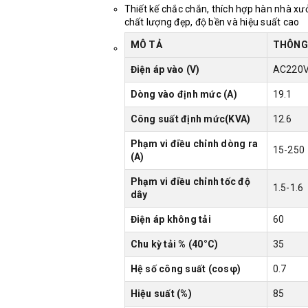
Thiết kế chắc chắn, thích hợp hàn nhà xưở
chất lượng đẹp, độ bền và hiệu suất cao
MÔ TẢ
THÔNG
Điện áp vào (V)
AC220V
Dòng vào định mức (A)
19.1
Công suất định mức(KVA)
12.6
Phạm vi điều chỉnh dòng ra
15-250
(A)
Phạm vi điều chỉnh tốc độ
1.5-1.6
dây
Điện áp không tải
60
Chu kỳ tải % (40°C)
35
Hệ số công suất (cosφ)
0.7
Hiệu suất (%)
85