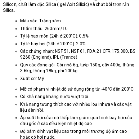
Silicon, chất làm đặc Silica ( gel Axit Silixic) và chất bôi trơn rắn
Silica.
Màu sắc: Trắng xám
Thẩm thấu: 260mm/10
Tỷ lệ hao mòn (24h ở 200°C): 0.5%
Tỷ lê bay hơi (24h ở 200°C): 2.0%
Các chứng nhận: NSF 51, NSF 61, FDA 21 CFR 175.300, BS
9260 (England), IPL (France)
Quy các đóng gói: Gói nhỏ 6g, tuýp 150g, cây 400g, thùng
3.6kg, thùng 18kg, phi 200kg
Xuất xứ: Mỹ
Mỡ có phạm vi nhiệt độ sử dụng rộng từ -40°C đến 200°C.
Có khả năng kháng nước vượt trội.
Khả năng tương thích cao với nhiều loại nhựa và các vật
liệu đàn hồi.
Áp suất hơi của mỡ thấp làm giảm quá trình bay hơi của
dầu gốc ở các điều kiện nhiệt độ cao.
Độ bám dính vật liệu cao trong môi trường độ ẩm cao
hoặc có hơi nước.