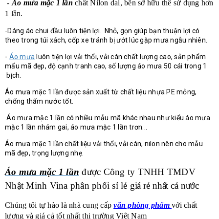
-
Áo mưa mặc 1 lần
chất Nilon dai, bền sở hữu thể sử dụng hơn
1 lần.
-Dáng áo chui đầu luôn tiện lợi. Nhỏ, gọn giúp bạn thuận lợi có
theo trong túi xách, cốp xe tránh bị ướt lúc gặp mưa ngẫu nhiên.
-
Áo mưa
luôn tiện lợi vải thổi, vải cán chất lượng cao, sản phẩm
mẩu mã đẹp, độ cạnh tranh cao, số lượng áo mưa 50 cái trong 1
bịch.
Áo mưa mặc 1 lần được sản xuất từ chất liệu nhựa PE mỏng,
chống thấm nước tốt.
Áo mưa mặc 1 lần có nhiều mẫu mã khác nhau như kiểu áo mưa
mặc 1 lần nhám gai, áo mưa mặc 1 lần trơn...
Áo mưa mặc 1 lần chất liệu vải thổi, vải cán, nilon nên cho mẫu
mã đẹp, trọng lượng nhẹ.
Áo mưa mặc 1 lần
được Công ty TNHH TMDV
Nhật Minh Vina phân phối sỉ lẻ
giá rẻ nhất cả nước
Chúng tôi tự hào là nhà cung cấp
văn phòng phẩm
với chất
lượng và giá cả tốt nhất thị trường Việt Nam