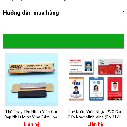
Hướng dẫn mua hàng
Sản phẩm cùng loại
Thẻ Thay Tên Nhân Viên Cao
Thẻ Nhân Viên Nhựa PVC Cao
Cấp Nhật Minh Vina (Kim Loại,
Cấp Nhật Minh Vina (Ép 3 Lớp,
Nhựa, In Phủ Keo)
4 Lớp)
Liên hệ
Liên hệ