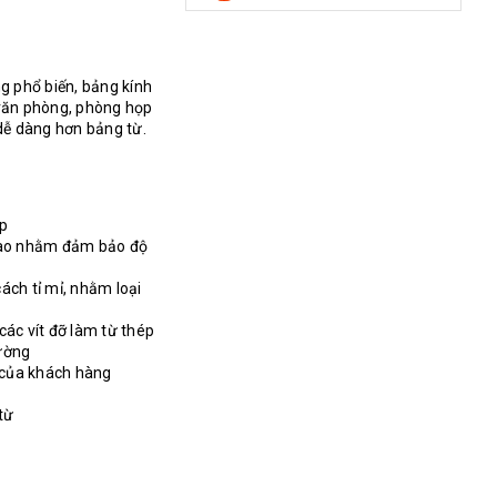
g phổ biến, bảng kính
 văn phòng, phòng họp
 dễ dàng hơn bảng từ.
ớp
ộ cao nhằm đảm bảo độ
ách tỉ mỉ, nhằm loại
các vít đỡ làm từ thép
ường
u của khách hàng
từ