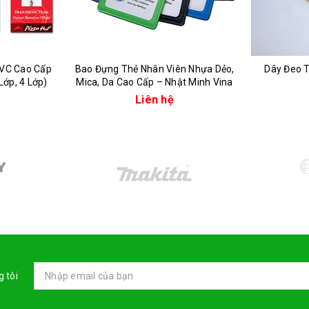
PVC Cao Cấp
Bao Đựng Thẻ Nhân Viên Nhựa Dẻo,
Dây Đeo T
Lớp, 4 Lớp)
Mica, Da Cao Cấp – Nhật Minh Vina
Liên hệ
 tôi