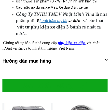
Kích thước sản phẩm (D x W): Như hình ảnh hiển thị
Các mẫu áp dụng: Xe Máy, Xe đạp điện, xe tay
Công Ty TNHH TMDV Nhật Minh Vina
là nhà
phân phối
và các loại
B
ộ nút bấm tay lái
xe điện
vật tư phụ kiện xe điện 3 bánh
rẻ nhất cả
nước.
Chúng tôi tự hào là nhà cung cấp
ph
ụ
ki
ệ
n x
e điện
với chất
lượng và giá cả tốt nhất thị trường Việt Nam.
Hướng dẫn mua hàng
Sản phẩm cùng loại