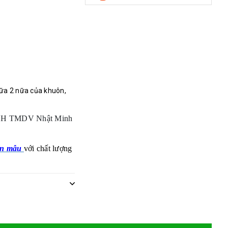
iữa 2 nữa của khuôn,
HH TMDV Nhật Minh
uôn mẫu
với chất lượng