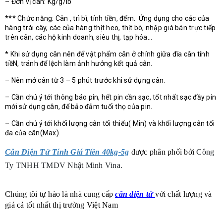
– Đơn vị cân: Kg/g/lb
*** Chức năng: Cân , trì bì, tính tiền, đếm. Ứng dụng cho các của
hàng trái cây, các của hàng thịt heo, thịt bò, nhập giá bán trực tiếp
trên cân, các hộ kinh doanh, siêu thị, tạp hóa…
* Khi sử dụng cân nên để vật phẩm cân ở chính giữa đĩa cân tính
tiềN, tránh để lệch làm ảnh hưởng kết quả cân.
– Nên mở cân từ 3 – 5 phút trước khi sử dụng cân.
– Cần chú ý tới thông báo pin, hết pin cần sạc, tốt nhất sạc đầy pin
mới sử dụng cân, để bảo đảm tuổi thọ của pin.
– Cần chú ý tới khối lượng cân tối thiểu( Min) và khối lượng cân tối
đa của cân(Max).
Cân Điện Tử Tính Giá Tiền 40kg-5g
được phân phối bởi
Công
Ty TNHH TMDV Nhật Minh Vina.
Chúng tôi tự hào là nhà cung cấp
cân điện tử
với chất lượng và
giá cả tốt nhất thị trường Việt Nam