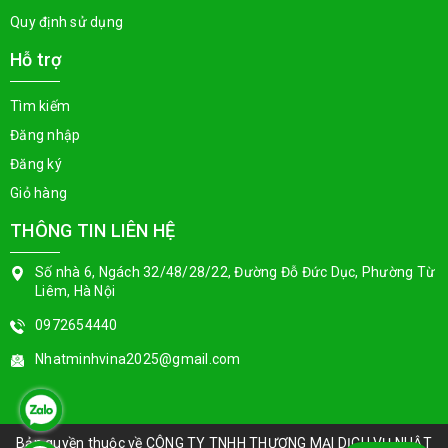
Quy định sử dụng
Hỗ trợ
Tìm kiếm
Đăng nhập
Đăng ký
Giỏ hàng
THÔNG TIN LIÊN HỆ
Số nhà 6, Ngách 32/48/28/22, Đường Đỗ Đức Dục, Phường Từ
Liêm, Hà Nội
0972654440
Nhatminhvina2025@gmail.com
Bản quyền thuộc về
CÔNG TY TNHH THƯƠNG MẠI DỊCH VỤ NHẬT