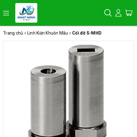
Trang chủ
Linh Kiện Khuôn Mẫu
Cối đỡ S-MHD