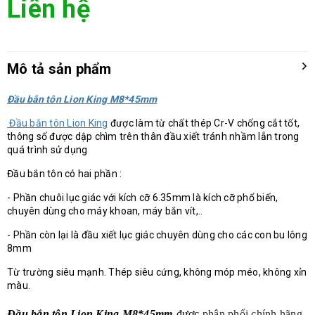
Liên hệ
Mô tả sản phẩm
Đầu bắn tôn Lion King
M8*45mm
Đầu bắn tôn Lion King
được làm từ chất thép Cr-V chống cắt tốt,
thông số được dập chìm trên thân đầu xiết tránh nhầm lẫn trong
quá trình sử dụng
Đầu bắn tôn có hai phần :
- Phần chuôi lục giác với kích cỡ 6.35mm là kích cỡ phổ biến,
chuyên dùng cho máy khoan, máy bắn vít,..
- Phần còn lại là đầu xiết lục giác chuyên dùng cho các con bu lông
8mm
Từ trường siêu mạnh. Thép siêu cứng, không móp méo, không xỉn
màu.
Đầu bắn tôn Lion King M8*45mm
được
phân phối chính hãng