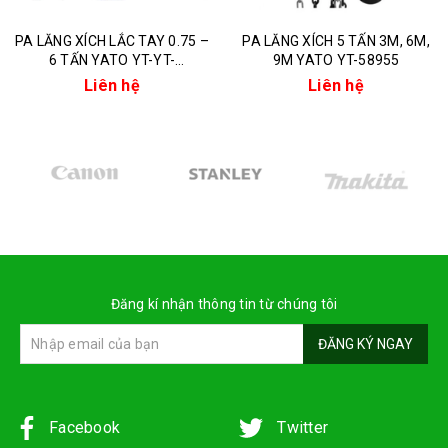
PA LĂNG XÍCH LẮC TAY 0.75 –
PA LĂNG XÍCH 5 TẤN 3M, 6M,
6 TẤN YATO YT-YT-
9M YATO YT-58955
58962/58964/58966/58967
Liên hệ
Liên hệ
Đăng kí nhận thông tin từ chúng tôi
ĐĂNG KÝ NGAY
Facebook
Twitter