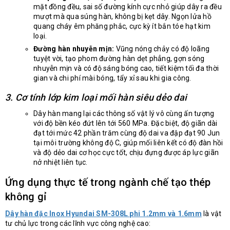
mặt đồng đều, sai số đường kính cực nhỏ giúp dây ra đều
mượt mà qua súng hàn, không bị kẹt dây. Ngọn lửa hồ
quang cháy êm phăng phắc, cực kỳ ít bắn tóe hạt kim
loại.
Đường hàn nhuyễn mịn:
Vũng nóng chảy có độ loãng
tuyệt vời, tạo phom đường hàn dẹt phẳng, gợn sóng
nhuyễn mịn và có độ sáng bóng cao, tiết kiệm tối đa thời
gian và chi phí mài bóng, tẩy xỉ sau khi gia công.
3. Cơ tính lớp kim loại mối hàn siêu dẻo dai
Dây hàn mang lại các thông số vật lý vô cùng ấn tượng
với độ bền kéo đứt lên tới 560 MPa. Đặc biệt, độ giãn dài
đạt tới mức 42 phần trăm cùng độ dai va đập đạt 90 Jun
tại môi trường không độ C, giúp mối liên kết có độ đàn hồi
và độ dẻo dai cơ học cực tốt, chịu đựng được áp lực giãn
nở nhiệt liên tục.
Ứng dụng thực tế trong ngành chế tạo thép
không gỉ
Dây hàn đặc Inox Hyundai SM-308L phi 1.2mm và 1.6mm
là vật
tư chủ lực trong các lĩnh vực công nghệ cao: