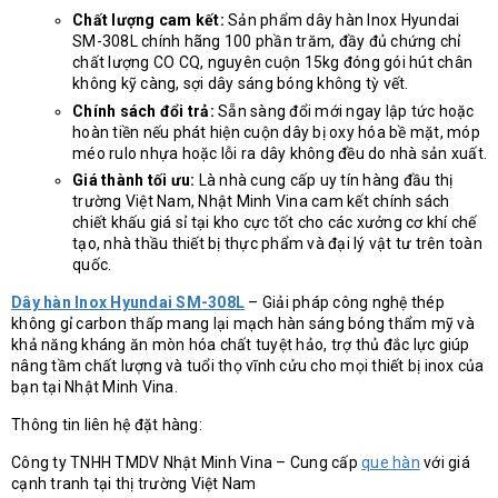
Chất lượng cam kết:
Sản phẩm dây hàn Inox Hyundai
SM-308L chính hãng 100 phần trăm, đầy đủ chứng chỉ
chất lượng CO CQ, nguyên cuộn 15kg đóng gói hút chân
không kỹ càng, sợi dây sáng bóng không tỳ vết.
Chính sách đổi trả:
Sẵn sàng đổi mới ngay lập tức hoặc
hoàn tiền nếu phát hiện cuộn dây bị oxy hóa bề mặt, móp
méo rulo nhựa hoặc lỗi ra dây không đều do nhà sản xuất.
Giá thành tối ưu:
Là nhà cung cấp uy tín hàng đầu thị
trường Việt Nam, Nhật Minh Vina cam kết chính sách
chiết khấu giá sỉ tại kho cực tốt cho các xưởng cơ khí chế
tạo, nhà thầu thiết bị thực phẩm và đại lý vật tư trên toàn
quốc.
Dây hàn Inox Hyundai SM-308L
– Giải pháp công nghệ thép
không gỉ carbon thấp mang lại mạch hàn sáng bóng thẩm mỹ và
khả năng kháng ăn mòn hóa chất tuyệt hảo, trợ thủ đắc lực giúp
nâng tầm chất lượng và tuổi thọ vĩnh cửu cho mọi thiết bị inox của
bạn tại Nhật Minh Vina.
Thông tin liên hệ đặt hàng:
Công ty TNHH TMDV Nhật Minh Vina – Cung cấp
que hàn
với giá
cạnh tranh tại thị trường Việt Nam