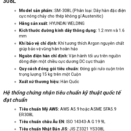
308L
Model sản phẩm:
SM-308L (Phân loại: Dây hàn đặc điện
cực nóng chảy cho thép không gỉ Austenitic)
Hãng sản xuất:
HYUNDAI WELDING
Kích thước đường kính dây thông dụng:
1.2 mm và 1.6
mm
Khí bảo vệ chỉ định:
Khí tương thích Argon nguyên chất
giúp bảo vệ vũng hàn hoàn hảo
Nguồn điện hàn chỉ định:
Vận hành tối ưu trên nguồn
dòng điện một chiều cực dương DC cực thuận
Quy cách đóng gói tiêu chuẩn:
Đóng gói rulo cuộn tròn
trọng lượng 15 kg trên một Cuộn
Xuất xứ thương hiệu:
Hàn Quốc
Hệ thống chứng nhận tiêu chuẩn kỹ thuật quốc tế
đạt chuẩn
Tiêu chuẩn Mỹ AWS:
AWS A5.9 hoặc ASME SFA5.9
ER308L
Tiêu chuẩn châu Âu EN:
ISO 14343-A G 19 9L
Tiêu chuẩn Nhật Bản JIS:
JIS Z3321 YS308L