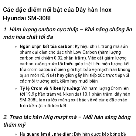
Các đặc điểm nổi bật của Dây hàn Inox
Hyundai SM-308L
1. Hàm lượng carbon cực thấp – Khả năng chống ăn
mòn hóa chất tối đa
Ngăn chặn kết tủa carbon:
Ký hiệu chữ L trong mã sản
phẩm đại diện cho đặc tính Low Carbon (hàm lượng
carbon chỉ chiếm 0.02 phần trăm). Việc cắt giảm lượng
carbon xuống mức tối thiểu giúp triệt tiêu hiện tượng kết
tủa crom cacbua ở biên giới hạt, bảo vệ mạch hàn không
bị ăn mòn rỗ, rỉ sét hay giòn gãy khi tiếp xúc trực tiếp với
các môi trường axit, kiềm hay muối biển.
Tỷ lệ Crom và Niken lý tưởng:
Với hàm lượng Crom lên
tới 19.9 phần trăm và Niken đạt 10.1 phần trăm, dây hàn
SM-308L tạo ra lớp màng oxit bảo vệ vô cùng đặc chắc
trên bề mặt mối liên kết.
2. Thao tác hàn Mig mượt mà – Mối hàn sáng bóng
thẩm mỹ
Hồ quang êm ái, nhẹ điện:
Dây hàn được kéo bóng bề