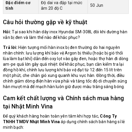
Đặc điểm cơ
Độ dai va đập tại mức
50 Jun
tính
âm 20 độ C
Câu hỏi thường gặp về kỹ thuật
Hỏi:
Tại sao khi hàn dây inox Hyundai SM-308L đôi khi đường hàn
vẫn bị đen và làm thế nào để khắc phục?
Trả lời:
Hiện tượng mối hàn inox bị đen thường do hai nguyên
nhân chính: lưu lượng khí bảo vệ Argon bị thiếu (hoặc bị gió thổi
lùa làm bạt khí) dẫn đến oxy lọt vào gây đen, hoặc thợ hàn đi dòng
am-pe quá lớn gây quá nhiệt. Để khắc phục, bạn cần kiểm tra lại
đồng hồ khí, chỉnh lưu lượng khí bảo vệ đạt từ 12 đến 15 lít trên
một phút, che chắn gió xung quanh khu vực hàn. Đồng thời, điều
chỉnh giảm dòng điện hàn vừa phải và tăng tốc độ di chuyển súng
hàn mượt mà để mạch hàn luôn giữ được màu trắng sáng bóng.
Cam kết chất lượng và Chính sách mua hàng
tại Nhật Minh Vina
Để quý khách hàng hoàn toàn yên tâm khi hợp tác,
Công Ty
TNHH TMDV Nhật Minh Vina
áp dụng chính sách bán hàng sỉ lẻ
minh bạch: