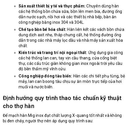
Sản xuất thiết bị y tế và thực phẩm:
Chuyên dùng hàn
các hệ thống bồn chứa sữa, bồn lên men bia, đường ống
dẫn nước sạch, nồi hơi và các thiết bị nhà bếp, bàn ăn
công nghiệp bằng inox 304 và 304L.
Chế tạo bồn bể hóa chất:
Hàn liên kết các vách bồn chứa
dung dịch axit nhẹ, tháp chưng cất, hệ thống đường ống
dẫn trong các nhà máy lọc dầu và nhà máy sản xuất hóa
chất.
Kiến trúc và trang trí nội ngoại thất:
Ứng dụng gia công
các hệ thống lan can, tay vịn cầu thang, cửa cổng biệt
thự, các cấu trúc giàn không gian inox ngoài trời yêu cầu
độ bền thẩm mỹ vĩnh cửu.
Công nghiệp đóng tàu biển:
Hàn các chi tiết phụ tùng, bệ
máy, lan can boong tàu chịu sự ăn mòn trực tiếp của hơi
muối và nước biển.
Định hướng quy trình thao tác chuẩn kỹ thuật
cho thợ hàn
Để mạch hàn Mig inox đạt chất lượng X-quang tốt nhất và không
bị đen cháy, người thợ nên áp dụng quy trình sau: