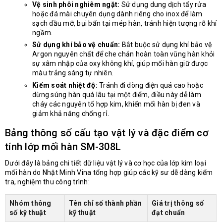
Vệ sinh phôi nghiêm ngặt:
Sử dụng dung dịch tẩy rửa
hoặc đá mài chuyên dụng dành riêng cho inox để làm
sạch dầu mỡ, bụi bẩn tại mép hàn, tránh hiện tượng rỗ khí
ngầm.
Sử dụng khí bảo vệ chuẩn:
Bắt buộc sử dụng khí bảo vệ
Argon nguyên chất để che chắn hoàn toàn vũng hàn khỏi
sự xâm nhập của oxy không khí, giúp mối hàn giữ được
màu trắng sáng tự nhiên.
Kiểm soát nhiệt độ:
Tránh đi dòng điện quá cao hoặc
dừng súng hàn quá lâu tại một điểm, điều này dễ làm
cháy các nguyên tố hợp kim, khiến mối hàn bị đen và
giảm khả năng chống rỉ.
Bảng thông số cấu tạo vật lý và đặc điểm cơ
tính lớp mối hàn SM-308L
Dưới đây là bảng chi tiết dữ liệu vật lý và cơ học của lớp kim loại
mối hàn do Nhật Minh Vina tổng hợp giúp các kỹ sư dễ dàng kiểm
tra, nghiệm thu công trình:
Nhóm thông
Tên chỉ số thành phần
Giá trị thông số
số kỹ thuật
kỹ thuật
đạt chuẩn