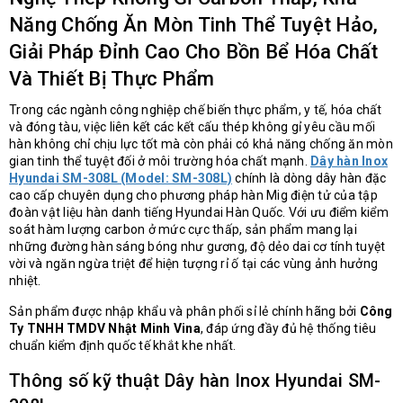
Năng Chống Ăn Mòn Tinh Thể Tuyệt Hảo,
Giải Pháp Đỉnh Cao Cho Bồn Bể Hóa Chất
Và Thiết Bị Thực Phẩm
Trong các ngành công nghiệp chế biến thực phẩm, y tế, hóa chất
và đóng tàu, việc liên kết các kết cấu thép không gỉ yêu cầu mối
hàn không chỉ chịu lực tốt mà còn phải có khả năng chống ăn mòn
gian tinh thể tuyệt đối ở môi trường hóa chất mạnh.
Dây hàn Inox
Hyundai SM-308L (Model: SM-308L)
chính là dòng dây hàn đặc
cao cấp chuyên dụng cho phương pháp hàn Mig điện tử của tập
đoàn vật liệu hàn danh tiếng Hyundai Hàn Quốc. Với ưu điểm kiểm
soát hàm lượng carbon ở mức cực thấp, sản phẩm mang lại
những đường hàn sáng bóng như gương, độ dẻo dai cơ tính tuyệt
vời và ngăn ngừa triệt để hiện tượng rỉ ố tại các vùng ảnh hưởng
nhiệt.
Sản phẩm được nhập khẩu và phân phối sỉ lẻ chính hãng bởi
Công
Ty TNHH TMDV Nhật Minh Vina
, đáp ứng đầy đủ hệ thống tiêu
chuẩn kiểm định quốc tế khắt khe nhất.
Thông số kỹ thuật Dây hàn Inox Hyundai SM-