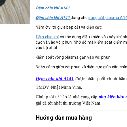
Đệm chia khí A141
Đệm chia khí A141
dùng cho
súng cắt plasma A1
Nằm ở vị trí giữa bép cắt và điện cực
Đệm chia khí
có tác dụng điều khiển và xoáy khí 
cực và vào vòi phun. Nhờ đó mà kiểm soát điểm 
vào bộ phát.
Kiểm soát vòng plasma gắn vào vòi phun
Ngăn cách giữa vòi phun và điện cực giúp căn chỉn
Đệm chia khí A141
được phân phối chính hãn
TMDV Nhật Minh Vina
.
Chúng tôi tự hào là nhà cung cấp
phụ kiện hàn 
giá cả tốt nhất thị trường Việt Nam
Hướng dẫn mua hàng