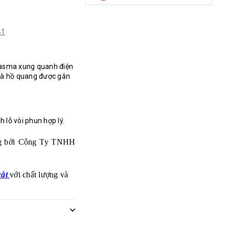
41
plasma xung quanh điện
mà hồ quang được gắn
h lỗ vòi phun hợp lý.
g bởi
Công Ty TNHH
cắt
với chất lượng và