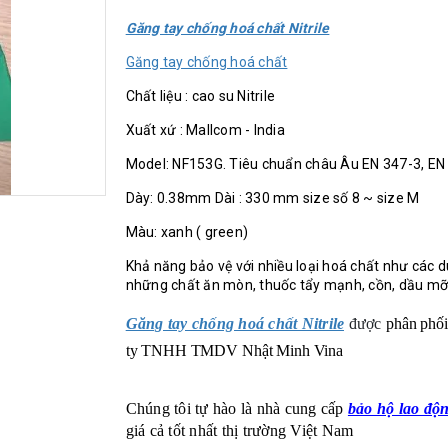
Găng tay chống hoá chất Nitrile
Găng tay chống hoá chất
Chất liệu : cao su Nitrile
Xuất xứ : Mallcom - India
Model: NF153G. Tiêu chuẩn châu Âu EN 347-3, EN
Dày: 0.38mm Dài : 330 mm size số 8 ~ size M
Màu: xanh ( green)
Khả năng bảo vệ với nhiều loại hoá chất như các du
những chất ăn mòn, thuốc tẩy mạnh, cồn, dầu m
Găng tay chống hoá chất Nitrile
được
phân phối 
ty TNHH TMDV Nhật Minh Vina
Chúng tôi tự hào là nhà cung cấp
bảo hộ lao độ
giá cả tốt nhất thị trường Việt Nam