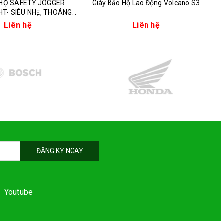
HỘ SAFETY JOGGER
Giày Bảo Hộ Lao Động Volcano S3
HT- SIÊU NHẸ, THOÁNG
KHÍ
Liên hệ
Liên hệ
ĐĂNG KÝ NGAY
Youtube