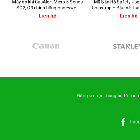
Máy dò khí GasAlert Micro 5 Series
Mũ Bảo Hộ Safety Jog
SO2, O3 chính hãng Honeywell
Chinstrap – Bảo Vệ Toà
Mái Tối Đa
Liên hệ
Liên hệ
Đăng kí nhận thông tin từ chúng
Fac