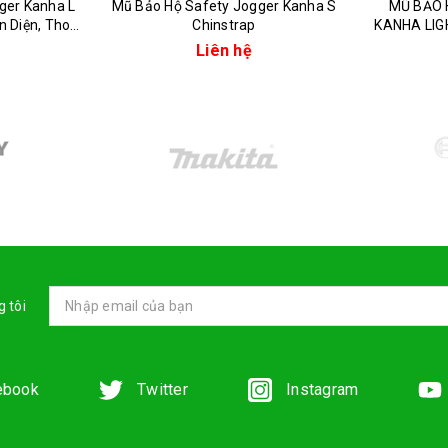
ger Kanha L
Mũ Bảo Hộ Safety Jogger Kanha S
MŨ BẢO 
n Diện, Thoải
Chinstrap
KANHA LIG
Liên hệ
 tôi
ebook
Twitter
Instagram