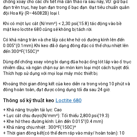
chống xoay cho các chi tiết mà cần tháo ra sau này, VD: giữ bạc
đạn trên trục, hay bạn đạn trong ổ bạc đạn. Đạt tiêu chuẩn quân
đội Hoa Kỳ (R–46082B) loại I.
Khi có một lực cắt (N/mm²) < 2,30 psi(15.8) tác động vào bề
mặt keo loctite 680
cũng sẽ không bị tách rời.
Có khả năng tràn và che lấp các khe hở có đường kính lên đến
0.005”(0.1mm).Khi keo đã ở dạng đông đặc có thể chịu nhiệt lên
đến 300ºF(150C)º
Dùng để chống xoay vòng bi dạng đũa hoặc ống lót lắp vào ổ trục
nhiễm dầu; và ngăn chặn sự ăn mòn kim loại một cách tuyệt đối.
Thích hợp sử dụng với mọi loại máy móc thiết bị.
Khoảng thời gian đông kết của keo diễn ra trong vòng 10 phút và
đông hoàn toàn, đạt được công dụng tối đa sau 24 giờ.
Thông số kỹ thuật keo
Loctite 680
+ Khả năng truyền tải lực: Cao
+ Lực cắt chịu được(N/mm²): Tối thiểu 2,800 psi(19.3)
+ Khe hở theo đường kính: Lên đến 0.015”(0.4 mm)
+ Khả năng chịu nhiệt : 300ºF(150C)º
+ Thời gian đông kết(có thể đem ráp vào máy/ hoàn toàn): 10