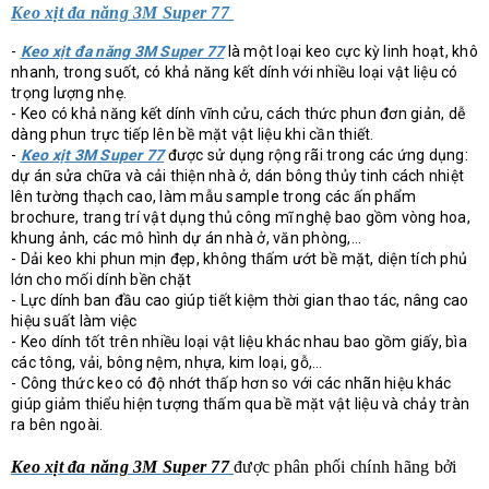
Keo xịt đa năng 3M Super 77
-
Keo xịt đa năng 3M Super 77
là một loại keo cực kỳ linh hoạt, khô
nhanh, trong suốt, có khả năng kết dính với nhiều loại vật liệu có
trọng lượng nhẹ.
- Keo có khả năng kết dính vĩnh cửu, cách thức phun đơn giản, dễ
dàng phun trực tiếp lên bề mặt vật liệu khi cần thiết.
-
Keo xịt 3M Super 77
được sử dụng rộng rãi trong các ứng dụng:
dự án sửa chữa và cải thiện nhà ở, dán bông thủy tinh cách nhiệt
lên tường thạch cao, làm mẫu sample trong các ấn phẩm
brochure, trang trí vật dụng thủ công mĩ nghệ bao gồm vòng hoa,
khung ảnh, các mô hình dự án nhà ở, văn phòng,...
- Dải keo khi phun mịn đẹp, không thấm ướt bề mặt, diện tích phủ
lớn cho mối dính bền chặt
- Lực dính ban đầu cao giúp tiết kiệm thời gian thao tác, nâng cao
hiệu suất làm việc
- Keo dính tốt trên nhiều loại vật liệu khác nhau bao gồm giấy, bìa
các tông, vải, bông nệm, nhựa, kim loại, gỗ,…
- Công thức keo có độ nhớt thấp hơn so với các nhãn hiệu khác
giúp giảm thiểu hiện tượng thấm qua bề mặt vật liệu và chảy tràn
ra bên ngoài.
Keo xịt đa năng 3M Super 77
được phân phối chính hãng bởi