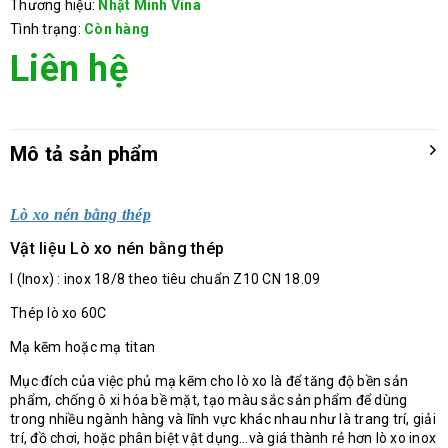
Thương hiệu:
Nhật Minh Vina
Tình trạng:
Còn hàng
Liên hệ
Mô tả sản phẩm
Lò xo nén bằng thép
Vật liệu Lò xo nén bằng thép
I (Inox) : inox 18/8 theo tiêu chuẩn Z10 CN 18.09
Thép lò xo 60C
Mạ kẽm hoặc mạ titan
Mục đích của việc phủ mạ kẽm cho lò xo là để tăng độ bền sản
phẩm, chống ô xi hóa bề mặt, tạo màu sắc sản phẩm để dùng
trong nhiều ngành hàng và lĩnh vực khác nhau như là trang trí, giải
trí, đồ chơi, hoặc phân biệt vật dụng…và giá thành rẻ hơn lò xo inox