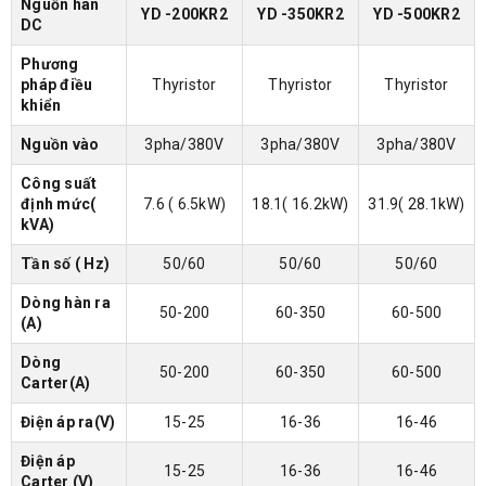
Nguồn hàn
YD -200KR2
YD -350KR2
YD -500KR2
DC
Phương
pháp điều
Thyristor
Thyristor
Thyristor
khiển
Nguồn vào
3pha/380V
3pha/380V
3pha/380V
Công suất
định mức(
7.6 ( 6.5kW)
18.1( 16.2kW)
31.9( 28.1kW)
kVA)
Tần số ( Hz)
50/60
50/60
50/60
Dòng hàn ra
50-200
60-350
60-500
(A)
Dòng
50-200
60-350
60-500
Carter(A)
Điện áp ra(V)
15-25
16-36
16-46
Điện áp
15-25
16-36
16-46
Carter (V)