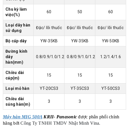
Chu kỳ làm
60
50
60
việc(%)
Loại dây hàn
Đặc/ lõi thuốc
Đặc/ lõi thuốc
Đặc/ lõi thuốc
sử dụng
Bộ cấp dây
YW-35KB
YW-35KB
YW-50KB
Đường kính
dây
0.8/0.9/1.0/1.2
0.8/0.9/1.0/1.2
1.2/1.4/1.6
hàn(mm)
Chiều dài
15
15
15
cáp(m)
Loại mỏ hàn
YT-20CS3
YT-35CS3
YT-50CS3
Chiều dài
3
3
3
súng hàn(m)
Máy hàn MIG 500A
KRII- Panasonic
được phân phối chính
hãng bởi
Công Ty TNHH TMDV Nhật Minh Vina.