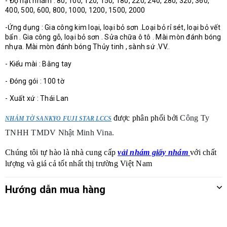
- Độ hạt nhám : 80, 100, 120, 150, 180, 220, 240, 280, 320, 360,
400, 500, 600, 800, 1000, 1200, 1500, 2000
-Ứng dụng : Gia công kim loại, loại bỏ sơn .Loại bỏ rỉ sét, loại bỏ vết
bẩn . Gia công gỗ, loại bỏ sơn . Sửa chữa ô tô . Mài mòn đánh bóng
nhựa. Mài mòn đánh bóng Thủy tinh , sành sứ .VV..
- Kiểu mài : Bằng tay
- Đóng gói : 100 tờ
- Xuất xứ : Thái Lan
được phân phối bởi
Công Ty
NHÁM TỜ SANKYO FUJI STAR LCCS
TNHH TMDV Nhật Minh Vina.
Chúng tôi tự hào là nhà cung cấp
vải nhám giấy nhám
với chất
lượng và giá cả tốt nhất thị trường Việt Nam
Hướng dẫn mua hàng