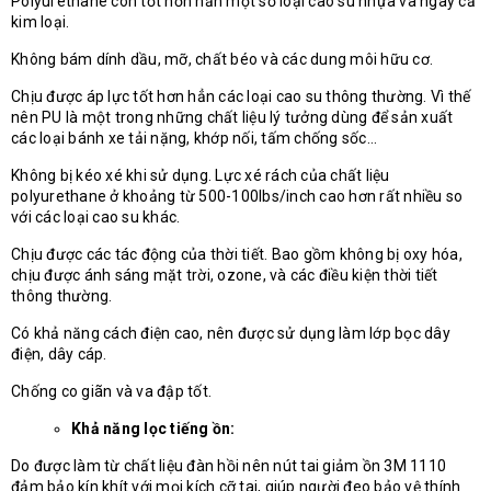
Polyurethane còn tốt hơn hẳn một số loại cao su nhựa và ngay cả
kim loại.
Không bám dính dầu, mỡ, chất béo và các dung môi hữu cơ.
Chịu được áp lực tốt hơn hẳn các loại cao su thông thường. Vì thế
nên PU là một trong những chất liệu lý tưởng dùng để sản xuất
các loại bánh xe tải nặng, khớp nối, tấm chống sốc…
Không bị kéo xé khi sử dụng. Lực xé rách của chất liệu
polyurethane ở khoảng từ 500-100lbs/inch cao hơn rất nhiều so
với các loại cao su khác.
Chịu được các tác động của thời tiết. Bao gồm không bị oxy hóa,
chịu được ánh sáng mặt trời, ozone, và các điều kiện thời tiết
thông thường.
Có khả năng cách điện cao, nên được sử dụng làm lớp bọc dây
điện, dây cáp.
Chống co giãn và va đập tốt.
Khả năng lọc tiếng ồn:
Do được làm từ chất liệu đàn hồi nên nút tai giảm ồn 3M 1110
đảm bảo kín khít với mọi kích cỡ tai, giúp người đeo bảo vệ thính