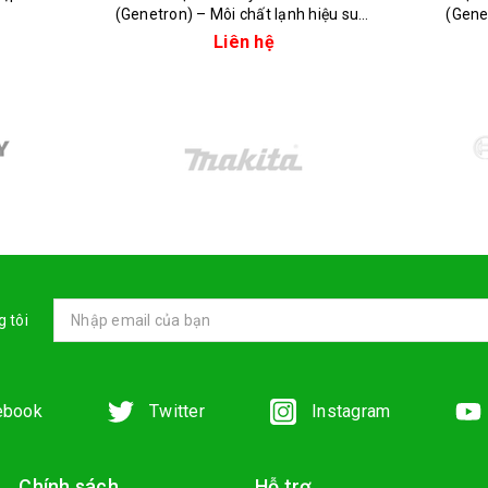
(Genetron) – Môi chất lạnh hiệu suất
(Gene
cao cho điều hòa hiện đại
Liên hệ
 tôi
ebook
Twitter
Instagram
Chính sách
Hỗ trợ