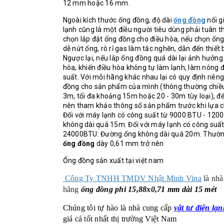
12 mm hoặc 16 mm.
Ngoài kích thước ống đồng, độ dài
ống đồng
nối 
lạnh cũng là một điều người tiêu dùng phải tuân thủ
chọn lắp đặt ống đồng cho điều hòa, nếu chọn ống
dễ nứt ống, rò rỉ gas làm tắc nghẽn, dẫn đến thiết
Ngược lại, nếu lắp ống đồng quá dài lại ảnh hưởng
hòa, khiến điều hòa không tự làm lạnh, làm nóng đ
suất. Với mỗi hãng khác nhau lại có quy định riên
đồng cho sản phẩm của mình (thông thường chiều 
3m, tối đa khoảng 15m hoặc 20 - 30m tùy loại), đ
nên tham khảo thông số sản phẩm trước khi lựa c
Đối với máy lạnh có công suất từ 9000 BTU - 12
không dài quá 15m. Đối với máy lạnh có công suấ
24000BTU: Đường ống không dài quá 20m. Thườn
ống đồng
dày 0,61 mm trở nên
Ống đồng sản xuất tại việt nam
Công Ty TNHH TMDV Nhật Minh Vina
là nha
hãng
ống đồng phi 15,88x0,71 mm dài 15 mét
Chúng tôi tự hào là nhà cung cấp
vật tư điện lạ
giá cả tốt nhất thị trường Việt Nam