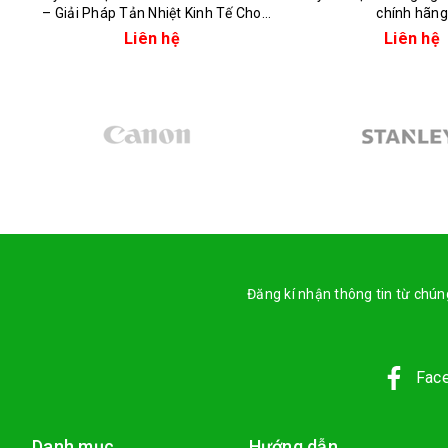
– Giải Pháp Tản Nhiệt Kinh Tế Cho
chính hãng
Máy Laser 60W-80W
Liên hệ
Liên hệ
Đăng kí nhận thông tin từ chúng
Fac
Danh mục
Hướng dẫn