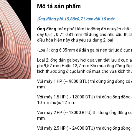
Mô tả sản phẩm
Ống đồng phi 15,88x0,71 mm dài 15 m
ét
Ống đồng
toàn phát làm từ đồng đỏ nguyên chất c
dây 0,61 , 0,71 0,81 mm để dùng cho nhu cầu thí
điều hòa hiện này chủ yếu sử dụng 2 loại:
-Loại1: ống 6,35mm để dẫn ga bị nén từ lúc ở cục
Loại 2: ống dẫn ga bay hơi qua van tiết lưu ở cục 
phi 9,52 mm Hoặc 12,7 mm Khi mua ống đồng lắp 
kích thước ống ở cục lạnh để mua cho vừa kích th
Với máy 1 HP (~ 9000 BTU) thì dùng ống đồng có 
mm.
Với máy 1.5 HP (~ 12000 BTU) thì dùng ống đồng 
10 mm hoặc 12 mm.
Với máy 2 HP (~ 18000 BTU) thì dùng ống đồng c
mm.
Với máy 2.5 HP (~ 24000 BTU) thì dùng ống đồng 