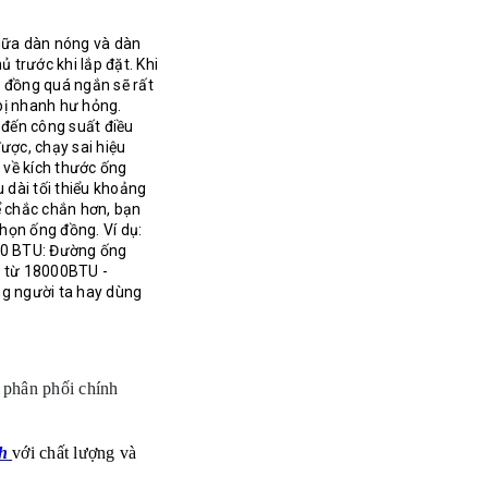
giữa dàn nóng và dàn
 trước khi lắp đặt. Khi
 đồng quá ngắn sẽ rất
 bị nhanh hư hỏng.
 đến công suất điều
ược, chạy sai hiệu
g về kích thước ống
dài tối thiểu khoảng
ể chắc chắn hơn, bạn
họn ống đồng. Ví dụ:
000 BTU: Đường ống
t từ 18000BTU -
g người ta hay dùng
̀ phân phối chính
nh
với chất lượng và