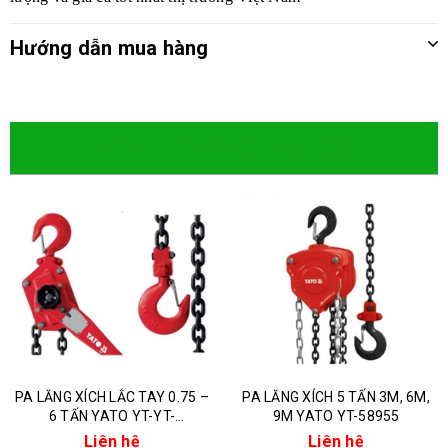
Hướng dẫn mua hàng
Sản phẩm cùng loại
PA LĂNG XÍCH LẮC TAY 0.75 –
PA LĂNG XÍCH 5 TẤN 3M, 6M,
6 TẤN YATO YT-YT-
9M YATO YT-58955
58962/58964/58966/58967
Liên hệ
Liên hệ