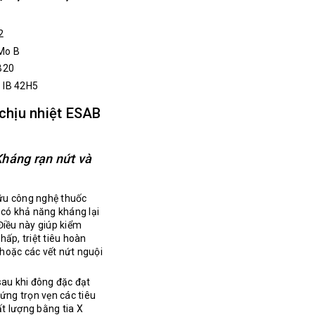
2
Mo B
B20
 IB 42H5
chịu nhiệt ESAB
háng rạn nứt và
u công nghệ thuốc
có khả năng kháng lại
Điều này giúp kiểm
ấp, triệt tiêu hoàn
 hoặc các vết nứt nguội
.
sau khi đông đặc đạt
ứng trọn vẹn các tiêu
t lượng bằng tia X