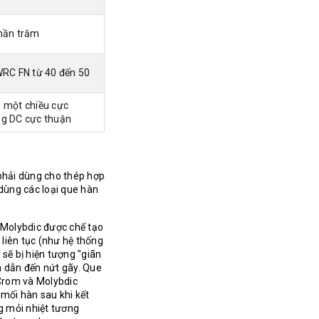
hần trăm
WRC FN từ 40 đến 50
 một chiều cực
g DC cực thuận
phải dùng cho thép hợp
ùng các loại que hàn
 Molybdic được chế tạo
 liên tục (như hệ thống
 sẽ bị hiện tượng "giãn
ra dẫn đến nứt gãy. Que
Crom và Molybdic
i mối hàn sau khi kết
g mỏi nhiệt tương