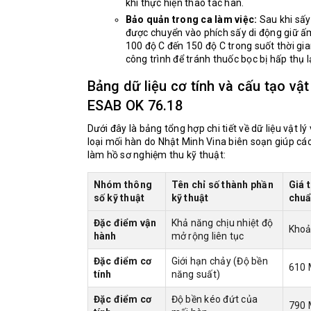
khi thực hiện thao tác hàn.
Bảo quản trong ca làm việc:
Sau khi sấy
được chuyển vào phích sấy di động giữ ấ
100 độ C đến 150 độ C trong suốt thời gia
công trình để tránh thuốc bọc bị hấp thụ l
Bảng dữ liệu cơ tính và cấu tạo vật
ESAB OK 76.18
Dưới đây là bảng tổng hợp chi tiết về dữ liệu vật lý
loại mối hàn do Nhật Minh Vina biên soạn giúp các 
làm hồ sơ nghiệm thu kỹ thuật:
Nhóm thông
Tên chỉ số thành phần
Giá 
số kỹ thuật
kỹ thuật
chu
Đặc điểm vận
Khả năng chịu nhiệt độ
Khoả
hành
mở rộng liên tục
Đặc điểm cơ
Giới hạn chảy (Độ bền
610
tính
năng suất)
Đặc điểm cơ
Độ bền kéo đứt của
790