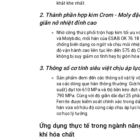
khắt khe nhất.
2. Thành phần hợp kim Crom - Moly đặ
giãn nở nhiệt đỉnh cao
Nhờ công thức phối trộn hợp kim tối ưu v
và Molybdic, mối hàn của ESAB OK 76.18
chống biến dạng co ngót và chịu mỏi nhiệt 
độ vận hành cao liên tục lên đến 575 độ C
không bị suy giảm cơ tính hay bị giòn hóa 
3. Thông số cơ tính siêu việt chịu áp lự
Sản phẩm đem đến các thông số vật lý vô
xa các dòng que hàn thông thường: Giới 
suất) đạt tới 610 MPa và Độ bền kéo đứt 
790 MPa. Cùng với độ giãn dài đạt 25 ph
Ferrite được kiểm soát chính xác trong d
hàn vừa sở hữu độ cứng cáp chịu áp lực l
cơ học lý tưởng.
Ứng dụng thực tế trong ngành năn
khí hóa chất