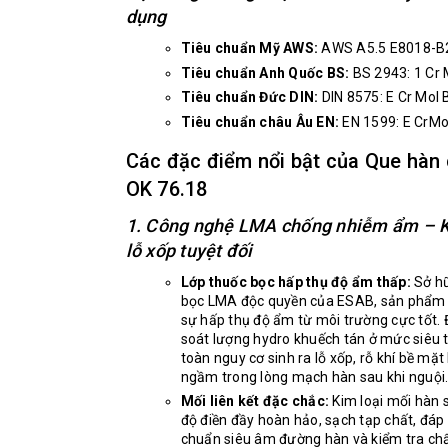
dụng
Tiêu chuẩn Mỹ AWS:
AWS A5.5 E8018-B
Tiêu chuẩn Anh Quốc BS:
BS 2943: 1 Cr 
Tiêu chuẩn Đức DIN:
DIN 8575: E Cr Mol 
Tiêu chuẩn châu Âu EN:
EN 1599: E CrMo
Các đặc điểm nổi bật của Que hàn 
OK 76.18
1. Công nghệ LMA chống nhiễm ẩm – K
lỗ xốp tuyệt đối
Lớp thuốc bọc hấp thụ độ ẩm thấp:
Sở hữ
bọc LMA độc quyền của ESAB, sản phẩm 
sự hấp thụ độ ẩm từ môi trường cực tốt. 
soát lượng hydro khuếch tán ở mức siêu th
toàn nguy cơ sinh ra lỗ xốp, rỗ khí bề mặt
ngầm trong lòng mạch hàn sau khi nguội
Mối liên kết đặc chắc:
Kim loại mối hàn 
độ điền đầy hoàn hảo, sạch tạp chất, đáp 
chuẩn siêu âm đường hàn và kiểm tra chấ