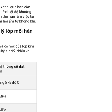
 xong, que hàn cần
m ở nhiệt độ khoảng
n thợ hàn làm việc tại
ại hơi ẩm từ không khí.
 lý lớp mối hàn
 và cơ học của lớp kim
kỹ sư đối chiếu khi
trị thông số đạt
ẩn
ng 575 độ C
 MPa
 MPa