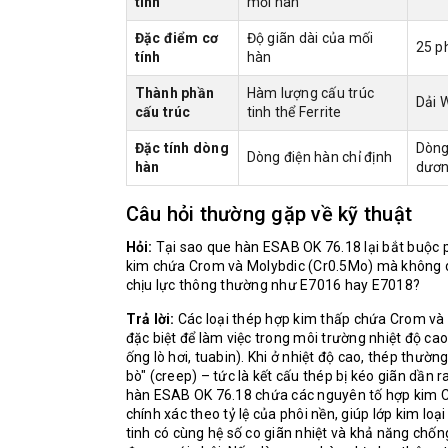
tính
mối hàn
Đặc điểm cơ
Độ giãn dài của mối
25 p
tính
hàn
Thành phần
Hàm lượng cấu trúc
Dải 
cấu trúc
tinh thể Ferrite
Đặc tính dòng
Dòng
Dòng điện hàn chỉ định
hàn
dươn
Câu hỏi thường gặp về kỹ thuật
Hỏi:
Tại sao que hàn ESAB OK 76.18 lại bắt buộc 
kim chứa Crom và Molybdic (Cr0.5Mo) mà không d
chịu lực thông thường như E7016 hay E7018?
Trả lời:
Các loại thép hợp kim thấp chứa Crom và
đặc biệt để làm việc trong môi trường nhiệt độ cao
ống lò hơi, tuabin). Khi ở nhiệt độ cao, thép thường
bò" (creep) – tức là kết cấu thép bị kéo giãn dần 
hàn ESAB OK 76.18 chứa các nguyên tố hợp kim 
chính xác theo tỷ lệ của phôi nền, giúp lớp kim loạ
tinh có cùng hệ số co giãn nhiệt và khả năng chốn