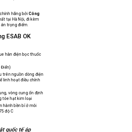
 chính hãng bởi
Công
ất tại Hà Nội, đi kèm
 án trọng điểm.
ang ESAB OK
ue hàn điện bọc thuốc
 Điển)
u trên nguồn dòng điện
 linh hoạt điều chỉnh
ung, vòng cung ổn định
g tóe hạt kim loại
n hành bền bỉ ở môi
75 độ C
ật quốc tế áp