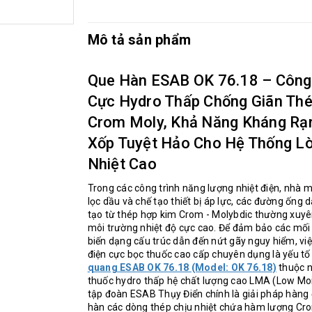
Mô tả sản phẩm
Que Hàn ESAB OK 76.18 – Công
Cực Hydro Thấp Chống Giãn Th
Crom Moly, Khả Năng Kháng Rạ
Xốp Tuyệt Hảo Cho Hệ Thống Lò
Nhiệt Cao
Trong các công trình năng lượng nhiệt điện, nhà 
lọc dầu và chế tạo thiết bị áp lực, các đường ống 
tạo từ thép hợp kim Crom - Molybdic thường xuyên
môi trường nhiệt độ cực cao. Để đảm bảo các mối 
biến dạng cấu trúc dẫn đến nứt gãy nguy hiểm, v
điện cực bọc thuốc cao cấp chuyên dụng là yếu tố
quang ESAB OK 76.18 (Model: OK 76.18)
thuộc n
thuốc hydro thấp hệ chất lượng cao LMA (Low Mo
tập đoàn ESAB Thụy Điển chính là giải pháp hàng
hàn các dòng thép chịu nhiệt chứa hàm lượng Cr