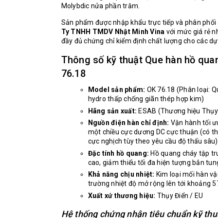
Molybdic nửa phần trăm.
Sản phẩm được nhập khẩu trực tiếp và phân phối
Ty TNHH TMDV Nhật Minh Vina
với mức giá rẻ nh
đầy đủ chứng chỉ kiểm định chất lượng cho các dự
Thông số kỹ thuật Que hàn hồ qu
76.18
Model sản phẩm:
OK 76.18 (Phân loại: Q
hydro thấp chống giãn thép hợp kim)
Hãng sản xuất:
ESAB (Thương hiệu Thụy
Nguồn điện hàn chỉ định:
Vận hành tối ư
một chiều cực dương DC cực thuận (có thể
cực nghịch tùy theo yêu cầu độ thấu sâu)
Đặc tính hồ quang:
Hồ quang cháy tập tr
cao, giảm thiểu tối đa hiện tượng bắn tun
Khả năng chịu nhiệt:
Kim loại mối hàn vậ
trường nhiệt độ mở rộng lên tới khoảng 5
Xuất xứ thương hiệu:
Thụy Điển / EU
Hệ thống chứng nhận tiêu chuẩn kỹ thu