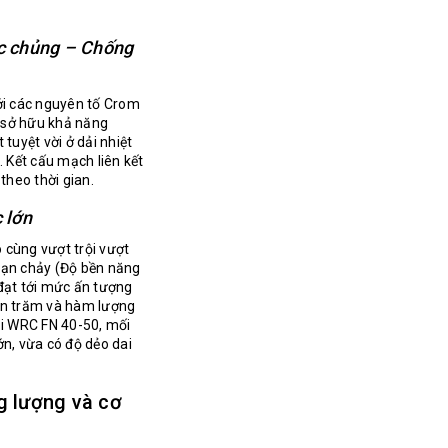
c chủng – Chống
ới các nguyên tố Crom
 sở hữu khả năng
tuyệt vời ở dải nhiệt
. Kết cấu mạch liên kết
theo thời gian.
c lớn
 cùng vượt trội vượt
hạn chảy (Độ bền năng
đạt tới mức ấn tượng
ần trăm và hàm lượng
ải WRC FN 40-50, mối
ớn, vừa có độ dẻo dai
g lượng và cơ