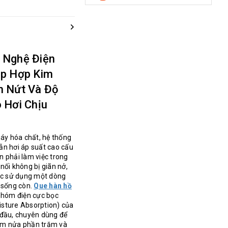
 Nghệ Điện
ép Hợp Kim
n Nứt Và Độ
 Hơi Chịu
máy hóa chất, hệ thống
dẫn hơi áp suất cao cấu
 phải làm việc trong
nối không bị giãn nở,
iệc sử dụng một dòng
 sống còn.
Que hàn hồ
hóm điện cực bọc
isture Absorption) của
 đầu, chuyên dùng để
om nửa phần trăm và