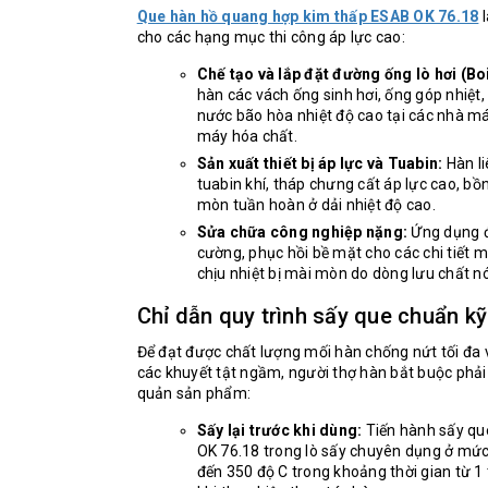
Que hàn hồ quang hợp kim thấp ESAB OK 76.18
l
cho các hạng mục thi công áp lực cao:
Chế tạo và lắp đặt đường ống lò hơi (Boi
hàn các vách ống sinh hơi, ống góp nhiệt
nước bão hòa nhiệt độ cao tại các nhà má
máy hóa chất.
Sản xuất thiết bị áp lực và Tuabin:
Hàn li
tuabin khí, tháp chưng cất áp lực cao, b
mòn tuần hoàn ở dải nhiệt độ cao.
Sửa chữa công nghiệp nặng:
Ứng dụng đ
cường, phục hồi bề mặt cho các chi tiết 
chịu nhiệt bị mài mòn do dòng lưu chất nó
Chỉ dẫn quy trình sấy que chuẩn kỹ
Để đạt được chất lượng mối hàn chống nứt tối đa 
các khuyết tật ngầm, người thợ hàn bắt buộc phải
quản sản phẩm:
Sấy lại trước khi dùng:
Tiến hành sấy qu
OK 76.18 trong lò sấy chuyên dụng ở mức
đến 350 độ C trong khoảng thời gian từ 1 