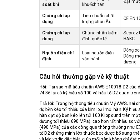
Đạt mức
soát khí
khuếch tán
Chứng chỉ áp
Tiêu chuẩn chất
CE EN 1
dụng
lượng châu Âu
Chứng chỉ áp
Chứng nhận kiểm
Seproz 
dụng
định quốc tế
HAKC
Dòng xo
Nguồn điện chỉ
Loại nguồn điện
Dòng mộ
định
vận hành
dương
Câu hỏi thường gặp về kỹ thuật
Hỏi:
Tại sao mã tiêu chuẩn AWS E10018-D2 của 
74.86 lại có ký hiệu số 100 và hậu tố D2 quan trọ
Trả lời:
Trong hệ thống tiêu chuẩn Mỹ AWS, hai chữ
độ bền kéo tối thiểu của kim loại mối hàn. Ký hiệu
hàn đạt độ bền kéo lên tới 100 Kilopound trên mộ
đương tối thiểu 690 MPa), cao hơn rất nhiều so v
(490 MPa) của các dòng que thông thường như E
tố D2 chứng minh lớp thuốc bọc được bổ sung t
và Molybdic đặc biệt, giúp mối hàn không chỉ đạt 