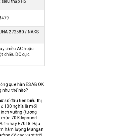
 siêu thấp H5
3479
UNA 272580 / NAKS
ay chiều AC hoặc
t chiều DC cực
dòng que hàn ESAB OK
ng như thế nào?
 số đầu tiên biểu thị
 số 100 nghĩa là mối
t inch vuông (tương
ới mức 70 Kilopound
7016 hay E7018. Hậu
hêm hàm lượng Mangan
cường độ cao vượt trội