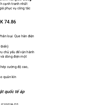
nh cạnh tranh nhất
giá phục vụ công tác
K 74.86
hân loại: Que hàn điện
 Điển)
 ưu chủ yếu để vận hành
C và dòng điện một
thép cường độ cao,
ảo quản kín
ật quốc tế áp
5 E10018-D2