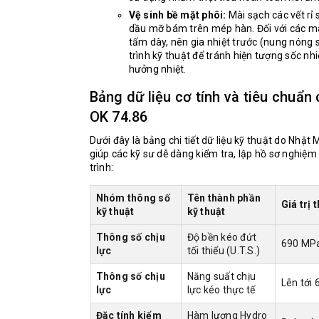
Vệ sinh bề mặt phôi:
Mài sạch các vết rỉ 
dầu mỡ bám trên mép hàn. Đối với các m
tấm dày, nên gia nhiệt trước (nung nóng 
trình kỹ thuật để tránh hiện tượng sốc nh
hưởng nhiệt.
Bảng dữ liệu cơ tính và tiêu chuẩn
OK 74.86
Dưới đây là bảng chi tiết dữ liệu kỹ thuật do Nhật
giúp các kỹ sư dễ dàng kiểm tra, lập hồ sơ nghiệm
trình:
Nhóm thông số
Tên thành phần
Giá trị
kỹ thuật
kỹ thuật
Thông số chịu
Độ bền kéo đứt
690 MP
lực
tối thiểu (U.T.S.)
Thông số chịu
Năng suất chịu
Lên tới
lực
lực kéo thực tế
Đặc tính kiểm
Hàm lượng Hydro