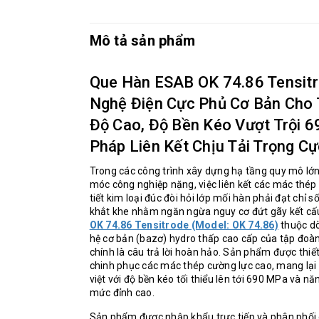
Mô tả sản phẩm
Que Hàn ESAB OK 74.86 Tensit
Nghệ Điện Cực Phủ Cơ Bản Cho
Độ Cao, Độ Bền Kéo Vượt Trội 6
Pháp Liên Kết Chịu Tải Trọng C
Trong các công trình xây dựng hạ tầng quy mô lớ
móc công nghiệp nặng, việc liên kết các mác thép
tiết kim loại đúc đòi hỏi lớp mối hàn phải đạt chỉ s
khắt khe nhằm ngăn ngừa nguy cơ đứt gãy kết cấ
OK 74.86 Tensitrode (Model: OK 74.86)
thuộc dò
hệ cơ bản (bazơ) hydro thấp cao cấp của tập đo
chính là câu trả lời hoàn hảo. Sản phẩm được thiế
chinh phục các mác thép cường lực cao, mang lại l
việt với độ bền kéo tối thiểu lên tới 690 MPa và n
mức đỉnh cao.
Sản phẩm được nhập khẩu trực tiếp và phân phối