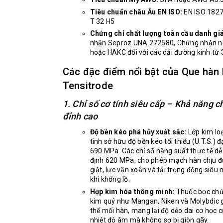
Tiêu chuẩn châu Âu EN ISO:
EN ISO 1827
T 32 H5
Chứng chỉ chất lượng toàn cầu danh giá
nhận Seproz UNA 272580, Chứng nhận 
hoặc HAKC đối với các dải đường kính t
Các đặc điểm nổi bật của Que hàn
Tensitrode
1. Chỉ số cơ tính siêu cấp – Khả năng c
đỉnh cao
Độ bền kéo phá hủy xuất sắc:
Lớp kim loạ
tinh sở hữu độ bền kéo tối thiểu (U.T.S.) 
690 MPa. Các chỉ số năng suất thực tế dễ
định 620 MPa, cho phép mạch hàn chịu đ
giật, lực vặn xoắn và tải trọng động siêu 
khí khổng lồ.
Hợp kim hóa thông minh:
Thuốc bọc chứ
kim quý như Mangan, Niken và Molybdic gi
thể mối hàn, mang lại độ dẻo dai cơ học 
nhiệt độ âm mà không sợ bị giòn gãy.