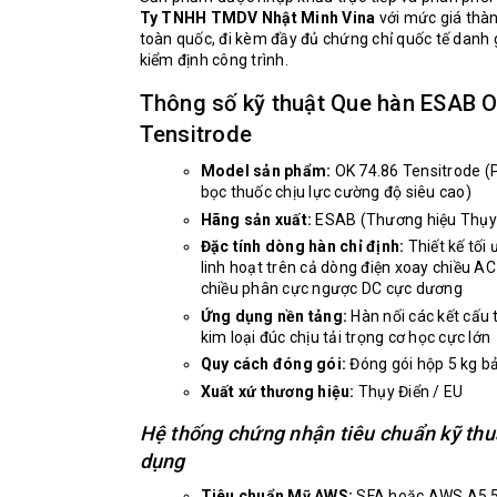
Ty TNHH TMDV Nhật Minh Vina
với mức giá thà
toàn quốc, đi kèm đầy đủ chứng chỉ quốc tế danh 
kiểm định công trình.
Thông số kỹ thuật Que hàn ESAB O
Tensitrode
Model sản phẩm:
OK 74.86 Tensitrode (P
bọc thuốc chịu lực cường độ siêu cao)
Hãng sản xuất:
ESAB (Thương hiệu Thụy
Đặc tính dòng hàn chỉ định:
Thiết kế tối
linh hoạt trên cả dòng điện xoay chiều A
chiều phân cực ngược DC cực dương
Ứng dụng nền tảng:
Hàn nối các kết cấu 
kim loại đúc chịu tải trọng cơ học cực lớn
Quy cách đóng gói:
Đóng gói hộp 5 kg b
Xuất xứ thương hiệu:
Thụy Điển / EU
Hệ thống chứng nhận tiêu chuẩn kỹ thu
dụng
Tiêu chuẩn Mỹ AWS:
SFA hoặc AWS A5.