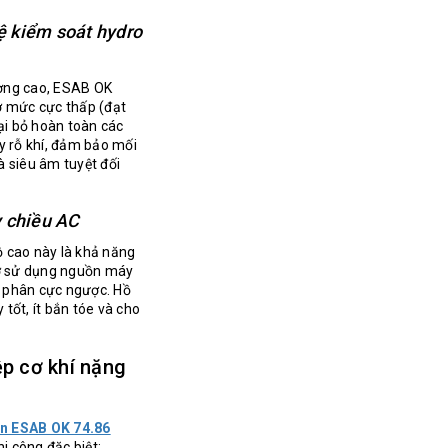
ệ kiểm soát hydro
ợng cao, ESAB OK
ở mức cực thấp (đạt
ại bỏ hoàn toàn các
y rỗ khí, đảm bảo mối
 siêu âm tuyệt đối
y chiều AC
 cao này là khả năng
hợ sử dụng nguồn máy
 phân cực ngược. Hồ
tốt, ít bắn tóe và cho
p cơ khí nặng
n ESAB OK 74.86
hi công đặc biệt: