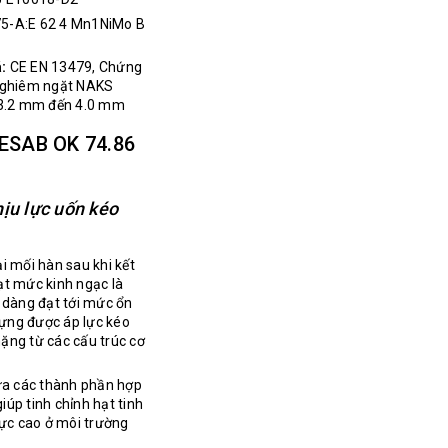
5-A:E 62 4 Mn1NiMo B
:
CE EN 13479, Chứng
nghiêm ngặt NAKS
ừ 3.2 mm đến 4.0 mm
 ESAB OK 74.86
hịu lực uốn kéo
i mối hàn sau khi kết
đạt mức kinh ngạc là
 dàng đạt tới mức ổn
ựng được áp lực kéo
nặng từ các cấu trúc cơ
a các thành phần hợp
úp tinh chỉnh hạt tinh
cực cao ở môi trường