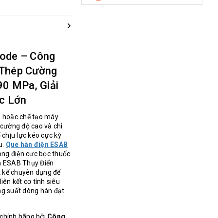
rode – Công
 Thép Cường
90 MPa, Giải
ực Lớn
n hoặc chế tạo máy
 cường độ cao và chi
ố chịu lực kéo cực kỳ
u.
Que hàn điện ESAB
ng điện cực bọc thuốc
àn ESAB Thụy Điển
t kế chuyên dụng để
iên kết cơ tính siêu
ăng suất dòng hàn đạt
 chính hãng bởi
Công