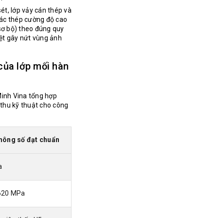
sét, lớp vảy cán thép và
ác thép cường độ cao
sơ bộ) theo đúng quy
iệt gây nứt vùng ảnh
 của lớp mối hàn
 Minh Vina tổng hợp
 thu kỹ thuật cho công
 thông số đạt chuẩn
a
 620 MPa