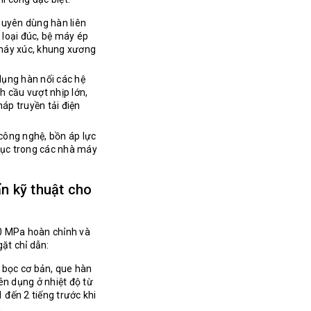
uyên dùng hàn liên
 loại đúc, bệ máy ép
u máy xúc, khung xương
ụng hàn nối các hệ
 cầu vượt nhịp lớn,
háp truyền tải điện
ông nghệ, bồn áp lực
tục trong các nhà máy
n kỹ thuật cho
0 MPa hoàn chỉnh và
ặt chỉ dẫn:
 bọc cơ bản, que hàn
ên dụng ở nhiệt độ từ
 đến 2 tiếng trước khi
.