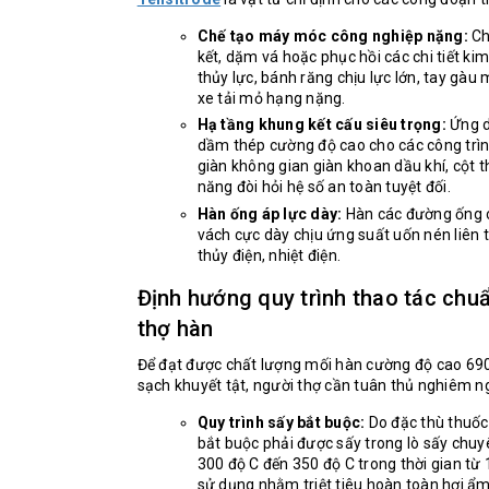
Chế tạo máy móc công nghiệp nặng:
Ch
kết, dặm vá hoặc phục hồi các chi tiết kim
thủy lực, bánh răng chịu lực lớn, tay gà
xe tải mỏ hạng nặng.
Hạ tầng khung kết cấu siêu trọng:
Ứng d
dầm thép cường độ cao cho các công trình
giàn không gian giàn khoan dầu khí, cột t
năng đòi hỏi hệ số an toàn tuyệt đối.
Hàn ống áp lực dày:
Hàn các đường ống c
vách cực dày chịu ứng suất uốn nén liên 
thủy điện, nhiệt điện.
Định hướng quy trình thao tác chuẩ
thợ hàn
Để đạt được chất lượng mối hàn cường độ cao 69
sạch khuyết tật, người thợ cần tuân thủ nghiêm ng
Quy trình sấy bắt buộc:
Do đặc thù thuốc
bắt buộc phải được sấy trong lò sấy chuy
300 độ C đến 350 độ C trong thời gian từ 1
sử dụng nhằm triệt tiêu hoàn toàn hơi ẩm