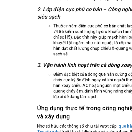
2. Lớp điện cực phủ cơ bản – Công ngh
siêu sạch
Thuộc nhóm điện cực phủ cơ bản chất lư
74.86 kiểm soát lượng hydro khuếch tán 
chỉ số H5). Đặc tính này giúp mạch hàn lo
khuyết tật ngầm như nứt nguội, lỗ xốp ha
hàn đạt chất lượng chụp chiếu X-quang và
sạch sẽ.
3. Vận hành linh hoạt trên cả dòng xoa
Điểm đặc biệt của dòng que hàn cường độ
cháy cực kỳ ổn định ngay cả khi người t
hàn xoay chiều AC hoặc nguồn một chiều
quang cháy êm, định hình vũng nóng chảy 
lớp xỉ dễ dàng làm sạch.
Ứng dụng thực tế trong công nghiệ
và xây dựng
Nhờ sở hữu các thông số chịu tải vượt cấp,
que hà
Tensitrode
là vật tư chỉ định cho các công đoạn t