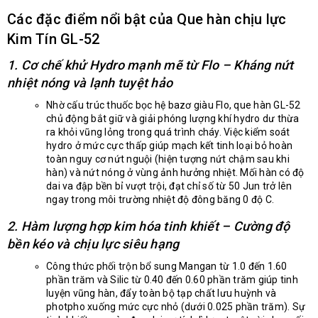
Các đặc điểm nổi bật của Que hàn chịu lực
Kim Tín GL-52
1. Cơ chế khử Hydro mạnh mẽ từ Flo – Kháng nứt
nhiệt nóng và lạnh tuyệt hảo
Nhờ cấu trúc thuốc bọc hệ bazơ giàu Flo, que hàn GL-52
chủ động bắt giữ và giải phóng lượng khí hydro dư thừa
ra khỏi vũng lỏng trong quá trình cháy. Việc kiểm soát
hydro ở mức cực thấp giúp mạch kết tinh loại bỏ hoàn
toàn nguy cơ nứt nguội (hiện tượng nứt chậm sau khi
hàn) và nứt nóng ở vùng ảnh hưởng nhiệt. Mối hàn có độ
dai va đập bền bỉ vượt trội, đạt chỉ số từ 50 Jun trở lên
ngay trong môi trường nhiệt độ đông băng 0 độ C.
2. Hàm lượng hợp kim hóa tinh khiết – Cường độ
bền kéo và chịu lực siêu hạng
Công thức phối trộn bổ sung Mangan từ 1.0 đến 1.60
phần trăm và Silic từ 0.40 đến 0.60 phần trăm giúp tinh
luyện vũng hàn, đẩy toàn bộ tạp chất lưu huỳnh và
photpho xuống mức cực nhỏ (dưới 0.025 phần trăm). Sự