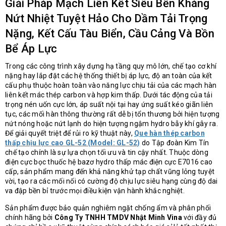
Giải Pháp Mạch Liên Kết Siêu Bền Kháng
Nứt Nhiệt Tuyệt Hảo Cho Dầm Tải Trọng
Nặng, Kết Cấu Tàu Biển, Cầu Cảng Và Bồn
Bể Áp Lực
Trong các công trình xây dựng hạ tầng quy mô lớn, chế tạo cơ khí
nặng hay lắp đặt các hệ thống thiết bị áp lực, độ an toàn của kết
cấu phụ thuộc hoàn toàn vào năng lực chịu tải của các mạch hàn
liên kết mác thép carbon và hợp kim thấp. Dưới tác động của tải
trọng nén uốn cực lớn, áp suất nội tại hay ứng suất kéo giãn liên
tục, các mối hàn thông thường rất dễ bị tổn thương bởi hiện tượng
nứt nóng hoặc nứt lạnh do hiện tượng ngậm hydro bẫy khí gây ra.
Để giải quyết triệt để rủi ro kỹ thuật này,
Que hàn thép carbon
thấp chịu lực cao GL-52 (Model: GL-52)
do Tập đoàn Kim Tín
chế tạo chính là sự lựa chọn tối ưu và tin cậy nhất. Thuộc dòng
điện cực bọc thuốc hệ bazơ hydro thấp mác điện cực E7016 cao
cấp, sản phẩm mang đến khả năng khử tạp chất vũng lỏng tuyệt
vời, tạo ra các mối nối có cường độ chịu lực siêu hạng cùng độ dai
va đập bền bỉ trước mọi điều kiện vận hành khắc nghiệt.
Sản phẩm được bảo quản nghiêm ngặt chống ẩm và phân phối
chính hãng bởi
Công Ty TNHH TMDV Nhật Minh Vina
với đầy đủ