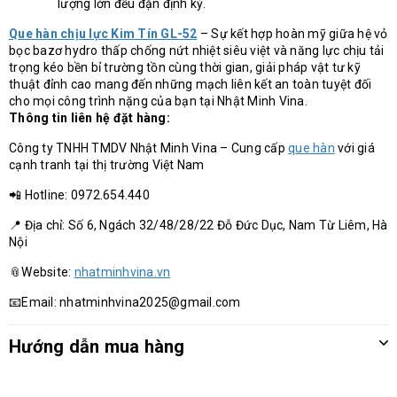
lượng lớn đều đặn định kỳ.
Que hàn chịu lực Kim Tín GL-52
– Sự kết hợp hoàn mỹ giữa hệ vỏ
bọc bazơ hydro thấp chống nứt nhiệt siêu việt và năng lực chịu tải
trọng kéo bền bỉ trường tồn cùng thời gian, giải pháp vật tư kỹ
thuật đỉnh cao mang đến những mạch liên kết an toàn tuyệt đối
cho mọi công trình nặng của bạn tại Nhật Minh Vina.
Thông tin liên hệ đặt hàng:
Công ty TNHH TMDV Nhật Minh Vina – Cung cấp
que hàn
với giá
cạnh tranh tại thị trường Việt Nam
📲 Hotline: 0972.654.440
📍 Địa chỉ: Số 6, Ngách 32/48/28/22 Đỗ Đức Dục, Nam Từ Liêm, Hà
Nội
📎Website:
nhatminhvina.vn
📧Email: nhatminhvina2025@gmail.com
Hướng dẫn mua hàng