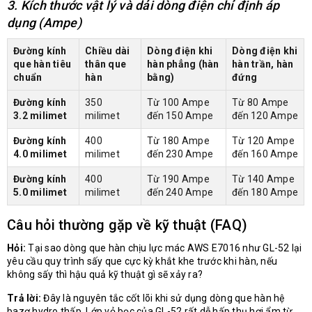
3. Kích thước vật lý và dải dòng điện chỉ định áp
dụng (Ampe)
Đường kính
Chiều dài
Dòng điện khi
Dòng điện khi
que hàn tiêu
thân que
hàn phẳng (hàn
hàn trần, hàn
chuẩn
hàn
bằng)
đứng
Đường kính
350
Từ 100 Ampe
Từ 80 Ampe
3.2 milimet
milimet
đến 150 Ampe
đến 120 Ampe
Đường kính
400
Từ 180 Ampe
Từ 120 Ampe
4.0 milimet
milimet
đến 230 Ampe
đến 160 Ampe
Đường kính
400
Từ 190 Ampe
Từ 140 Ampe
5.0 milimet
milimet
đến 240 Ampe
đến 180 Ampe
Câu hỏi thường gặp về kỹ thuật (FAQ)
Hỏi:
Tại sao dòng que hàn chịu lực mác AWS E7016 như GL-52 lại
yêu cầu quy trình sấy que cực kỳ khắt khe trước khi hàn, nếu
không sấy thì hậu quả kỹ thuật gì sẽ xảy ra?
Trả lời:
Đây là nguyên tắc cốt lõi khi sử dụng dòng que hàn hệ
bazơ hydro thấp. Lớp vỏ bọc của GL-52 rất dễ hấp thụ hơi ẩm từ