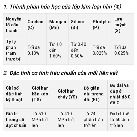
1. Thành phần hóa học của lớp kim loại hàn (%)
Nguyên
Lưu
Cacbon
Mangan
Silicon
Photpho
tố cấu
huỳnh
(C)
(Mn)
(Si)
(P)
thành
(S)
Tỷ lệ
Từ 1.0
Từ 0.40
phần
Tối đa
Tối đa
Tối đa
đến
đến
trăm
0.10%
0.025%
0.025%
1.60%
0.60%
thực tế
2. Đặc tính cơ tính tiêu chuẩn của mối liên kết
Độ dai va
Chỉ số
Giới hạn
Độ giãn
Giới hạn
đập ở
đặc tính
bền kéo
dài tương
chảy (YS)
nhiệt độ 0
kỹ thuật
(TS)
đối (EL)
độ C
Giá trị
Từ 510
Từ 410
Từ 24
Đạt chỉ số
thông số
MPa trở
MPa trở
phần trăm
từ 50 Jun
đạt chuẩn
lên
lên
trở lên
trở lên