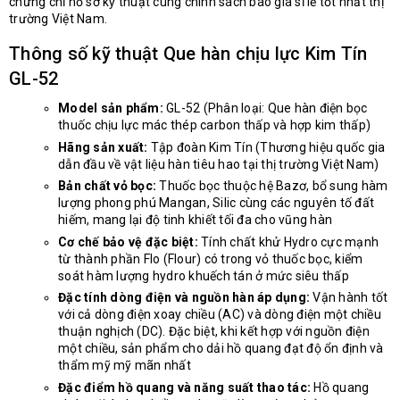
chứng chỉ hồ sơ kỹ thuật cùng chính sách báo giá sỉ lẻ tốt nhất thị
trường Việt Nam.
Thông số kỹ thuật Que hàn chịu lực Kim Tín
GL-52
Model sản phẩm:
GL-52 (Phân loại: Que hàn điện bọc
thuốc chịu lực mác thép carbon thấp và hợp kim thấp)
Hãng sản xuất:
Tập đoàn Kim Tín (Thương hiệu quốc gia
dẫn đầu về vật liệu hàn tiêu hao tại thị trường Việt Nam)
Bản chất vỏ bọc:
Thuốc bọc thuộc hệ Bazơ, bổ sung hàm
lượng phong phú Mangan, Silic cùng các nguyên tố đất
hiếm, mang lại độ tinh khiết tối đa cho vũng hàn
Cơ chế bảo vệ đặc biệt:
Tính chất khử Hydro cực mạnh
từ thành phần Flo (Flour) có trong vỏ thuốc bọc, kiểm
soát hàm lượng hydro khuếch tán ở mức siêu thấp
Đặc tính dòng điện và nguồn hàn áp dụng:
Vận hành tốt
với cả dòng điện xoay chiều (AC) và dòng điện một chiều
thuận nghịch (DC). Đặc biệt, khi kết hợp với nguồn điện
một chiều, sản phẩm cho dải hồ quang đạt độ ổn định và
thẩm mỹ mỹ mãn nhất
Đặc điểm hồ quang và năng suất thao tác:
Hồ quang