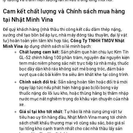
Cam kết chất lượng và Chính sách mua hàng
tại Nhật Minh Vina
Để quý khách hàng (nhà thầu thi công kết cấu dầm thép nặng,
xưởng chế tạo bồn bể áp lực, nhà máy đóng tàu thuyền, đại lý vật
tư) hoàn toàn yên tâm khi hợp tác,
Công Ty TNHH TMDV Nhật
Minh Vina
áp dụng chính sách sỉ lẻ minh bạch:
Chất lượng cam kết:
Sản phẩm que hàn chịu lực Kim Tín
GL-52 chính hãng 100 phần trăm, nguyên đai nguyên kiện
tem mác niêm phong sắc nét trực tiếp từ nhà máy, thuốc
bọc dầy dặn khô ráo không sứt mẻ bong tróc, đảm bảo
vượt qua các bài kiểm tra siêu âm khắt khe tại công trình.
Chính sách đổi trả:
Sẵn sàng hoàn tiền hoặc đổi trả mới
ngay lập tức nếu phát hiện hàng giao bị lỗi bong vảy
thuốc nặng do lỗi lưu kho, hoặc thùng hàng bị thâm nhập
nước mục nát nghiêm trọng do khâu vận chuyển của nhà
xe.
Giá sỉ tại kho tốt nhất:
Tự hào là nhà cung ứng vật tư
tiêu hao uy tín hàng đầu, Nhật Minh Vina mang tới chính
sách chiết khấu thương mại vô cùng sâu sắc, báo giá sỉ
tại tổng kho cạnh tranh nhất cho các nhà thầu lấy sản