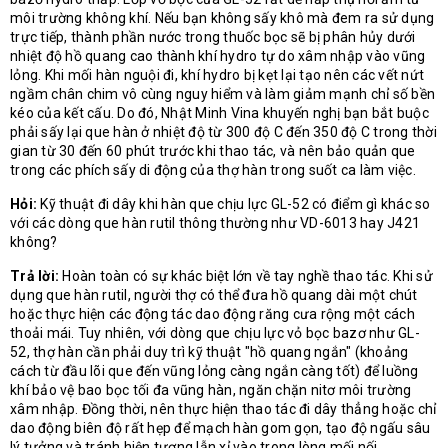
môi trường không khí. Nếu bạn không sấy khô mà đem ra sử dụng
trực tiếp, thành phần nước trong thuốc bọc sẽ bị phân hủy dưới
nhiệt độ hồ quang cao thành khí hydro tự do xâm nhập vào vũng
lỏng. Khi mối hàn nguội đi, khí hydro bị kẹt lại tạo nên các vết nứt
ngầm chân chim vô cùng nguy hiểm và làm giảm mạnh chỉ số bền
kéo của kết cấu. Do đó, Nhật Minh Vina khuyến nghị bạn bắt buộc
phải sấy lại que hàn ở nhiệt độ từ 300 độ C đến 350 độ C trong thời
gian từ 30 đến 60 phút trước khi thao tác, và nên bảo quản que
trong các phích sấy di động của thợ hàn trong suốt ca làm việc.
Hỏi:
Kỹ thuật đi dây khi hàn que chịu lực GL-52 có điểm gì khác so
với các dòng que hàn rutil thông thường như VD-6013 hay J421
không?
Trả lời:
Hoàn toàn có sự khác biệt lớn về tay nghề thao tác. Khi sử
dụng que hàn rutil, người thợ có thể đưa hồ quang dài một chút
hoặc thực hiện các động tác dao động răng cưa rộng một cách
thoải mái. Tuy nhiên, với dòng que chịu lực vỏ bọc bazơ như GL-
52, thợ hàn cần phải duy trì kỹ thuật "hồ quang ngắn" (khoảng
cách từ đầu lõi que đến vũng lỏng càng ngắn càng tốt) để luồng
khí bảo vệ bao bọc tối đa vũng hàn, ngăn chặn nitơ môi trường
xâm nhập. Đồng thời, nên thực hiện thao tác đi dây thẳng hoặc chỉ
dao động biên độ rất hẹp để mạch hàn gom gọn, tạo độ ngấu sâu
lý tưởng và tránh hiện tượng lẫn xỉ vào trong lòng mối nối.