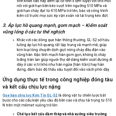
tinh khiết cao này đem lại cơ tính lì lợm tuyệt vời cho mối
nối với giới hạn bền kéo vượt trên ngưỡng 510 MPa và
giới hạn chảy đạt từ 410 MPa trở lên, bảo vệ công trình
kiên cố trước mọi sức ép vặn xoắn và tải trọng kéo đứt.
3. Áp lực hồ quang mạnh, gom mạch – Kiểm soát
vũng lỏng ở các tư thế nghịch
Khác với các dòng que hàn thông thường, GL-52 sở hữu
luồng áp lực hồ quang rất tập trung và mạnh mẽ, giúp
kim loại lỏng chuyển dịch giọt nóng chảy đều đặn vào
vũng hàn. Đặc tính mạch hàn gom gọn, không bị chảy
loãng tràn lan giúp người thợ dễ dàng kiểm soát đường đi
dây ở các vị trí khó như hàn ngửa (hàn trần) hay hàn
đứng, đảm bảo độ thấu sâu tuyệt đối vào vách phôi dầy.
Ứng dụng thực tế trong công nghiệp đóng tàu
và kết cấu chịu lực nặng
Que hàn chịu lực Kim Tín GL-52
là dòng vật tư chiến lược bắt
buộc cho các cấu kiện yêu cầu độ bền cao và chịu tải trọng từ 510
N trên một milimet vuông trở lên:
Chế tạo kết cấu dầm thép và nhà xưởng siêu trường