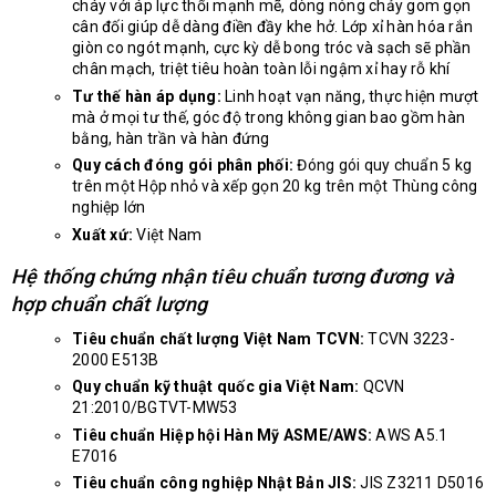
cháy với áp lực thổi mạnh mẽ, dòng nóng chảy gom gọn
cân đối giúp dễ dàng điền đầy khe hở. Lớp xỉ hàn hóa rắn
giòn co ngót mạnh, cực kỳ dễ bong tróc và sạch sẽ phần
chân mạch, triệt tiêu hoàn toàn lỗi ngậm xỉ hay rỗ khí
Tư thế hàn áp dụng:
Linh hoạt vạn năng, thực hiện mượt
mà ở mọi tư thế, góc độ trong không gian bao gồm hàn
bằng, hàn trần và hàn đứng
Quy cách đóng gói phân phối:
Đóng gói quy chuẩn 5 kg
trên một Hộp nhỏ và xếp gọn 20 kg trên một Thùng công
nghiệp lớn
Xuất xứ:
Việt Nam
Hệ thống chứng nhận tiêu chuẩn tương đương và
hợp chuẩn chất lượng
Tiêu chuẩn chất lượng Việt Nam TCVN:
TCVN 3223-
2000 E513B
Quy chuẩn kỹ thuật quốc gia Việt Nam:
QCVN
21:2010/BGTVT-MW53
Tiêu chuẩn Hiệp hội Hàn Mỹ ASME/AWS:
AWS A5.1
E7016
Tiêu chuẩn công nghiệp Nhật Bản JIS:
JIS Z3211 D5016