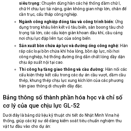
siêu trọng:
Chuyên dùng hàn các hệ thống dầm chữ I,
chữ H chịu lực tải nặng, giàn không gian nhịp lớn, chân đế
cần trục, cẩu tháp công nghiệp.
Ngành công nghiệp đóng tàu và công trình biển:
Ứng
dụng trong khâu liên kết vỏ tàu biển, sàn boong tàu chở
trọng tải lớn, các cấu kiện giàn khoan dầu khí, cầu cảng
nơi chịu lực đập liên tục của sóng biển.
Sản xuất bồn chứa áp lực và đường ống công nghệ:
Hàn
ráp các loại bồn chứa khí hóa lỏng, bồn áp lực, nồi hơi
công nghiệp, hệ thống đường ống dẫn chất lỏng dầy dặn
chịu áp suất nội tại cao.
Thi công hạ tầng giao thông và cầu đường:
Hàn nối các
cấu kiện thép kết cấu trong các dự án cầu vượt, dầm cầu
thép, khung thép chịu lực xung kích lớn của các phương
tiện giao thông di chuyển dầy đặc.
Bảng thông số thành phần hóa học và chỉ số
cơ lý của que chịu lực GL-52
Dưới đây là bảng dữ liệu kỹ thuật chi tiết do Nhật Minh Vina hệ
thống, giúp các kỹ sư dễ dàng kiểm soát tiêu chuẩn nghiệm thu
vật tư đầu vào cho dự án: