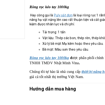
Ròng rọc kéo tay 1000kg
Hay còng gọi là
Puly sắt đơn
là loại ròng rọc 1 rã
nâng hạ vật nặng lên cao rất thuận tiện và cắt gi
kiệm được nhân lực và chi phí.
Tải trọng: 1 tấn
Vật liệu: Thép các bon, thép rèn, thép kh
Xử lý bề mặt Mạ kẽm hoặc theo yêu cầu.
Bề mặt: Màu sơn theo yêu cầu.
Ròng rọc kéo tay 1000kg
đ
ược phân phối chính
TNHH TMDV Nhật Minh Vina
.
Chúng tôi tự hào là nhà cung cấp
thiết bị nâng 
giá cả tốt nhất thị trường Việt Nam.
Hướng dẫn mua hàng