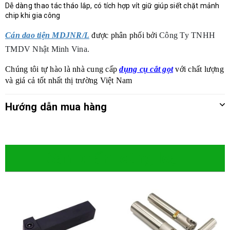
Dễ dàng thao tác tháo lắp, có tích hợp vít giữ giúp siết chặt mảnh
chip khi gia công
Cán dao tiện MDJNR/L
được phân phối bởi
Công Ty TNHH
TMDV Nhật Minh Vina.
Chúng tôi tự hào là nhà cung cấp
d
ụng cụ cắt gọt
với chất lượng
và giá cả tốt nhất thị trường Việt Nam
Hướng dẫn mua hàng
Sản phẩm cùng loại