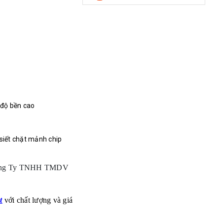
 độ bền cao
 siết chặt mảnh chip
ng Ty TNHH TMDV
t
với chất lượng và giá