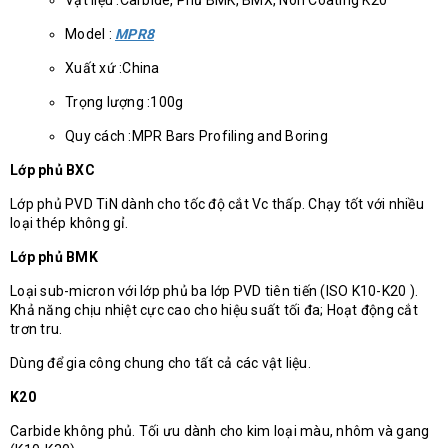
Vật liệu :Carbide, Phủ BMK, BMX, Non Coating K20
Model :
MPR8
Xuất xứ :China
Trọng lượng :100g
Quy cách :MPR Bars Profiling and Boring
Lớp phủ BXC
Lớp phủ PVD TiN dành cho tốc độ cắt Vc thấp. Chạy tốt với nhiều
loại thép không gỉ.
Lớp phủ BMK
Loại sub-micron với lớp phủ ba lớp PVD tiên tiến (ISO K10-K20 ).
Khả năng chịu nhiệt cực cao cho hiệu suất tối đa; Hoạt động cắt
trơn tru.
Dùng để gia công chung cho tất cả các vật liệu.
K20
Carbide không phủ. Tối ưu dành cho kim loại màu, nhôm và gang