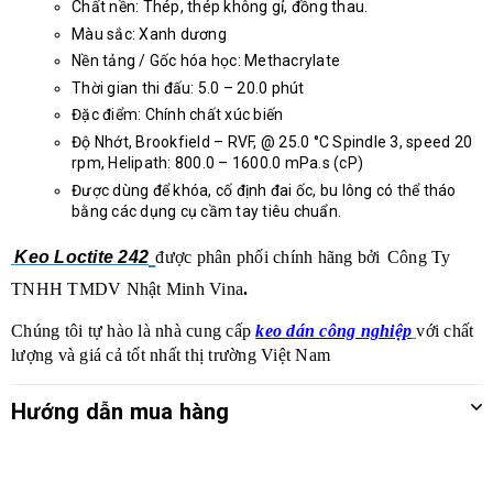
Chất nền: Thép, thép không gỉ, đồng thau.
Màu sắc: Xanh dương
Nền tảng / Gốc hóa học: Methacrylate
Thời gian thi đấu: 5.0 – 20.0 phút
Đặc điểm: Chính chất xúc biến
Độ Nhớt, Brookfield – RVF, @ 25.0 °C Spindle 3, speed 20
rpm, Helipath: 800.0 – 1600.0 mPa.s (cP)
Được dùng để khóa, cố định đai ốc, bu lông có thể tháo
bằng các dụng cụ cầm tay tiêu chuẩn.
Keo Loctite 242
được phân phối chính hãng bởi
Công Ty
TNHH TMDV Nhật Minh Vina
.
Chúng tôi tự hào là nhà cung cấp
keo dán công nghiệp
với chất
lượng và giá cả tốt nhất thị trường Việt Nam
Hướng dẫn mua hàng