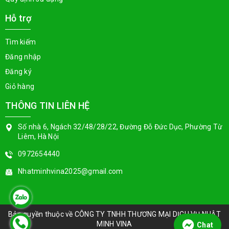
Hỗ trợ
Tìm kiếm
Đăng nhập
Đăng ký
Giỏ hàng
THÔNG TIN LIÊN HỆ
Số nhà 6, Ngách 32/48/28/22, Đường Đỗ Đức Dục, Phường Từ
Liêm, Hà Nội
0972654440
Nhatminhvina2025@gmail.com
Bản quyền thuộc về
CÔNG TY TNHH THƯƠNG MẠI DỊCH VỤ NHẬT
MINH VINA
Chat